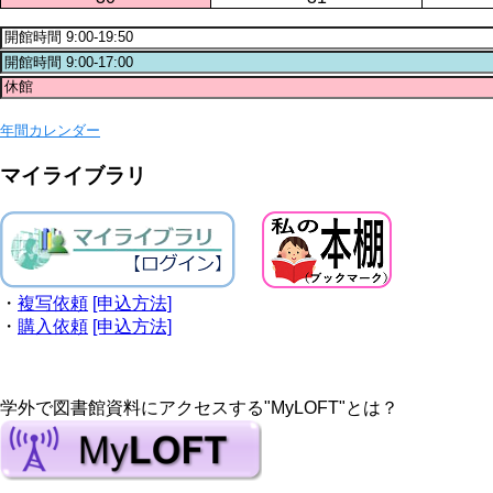
年間カレンダー
マイライブラリ
・
複写依頼
[申込方法]
・
購入依頼
[申込方法]
学外で図書館資料にアクセスする"MyLOFT"とは？