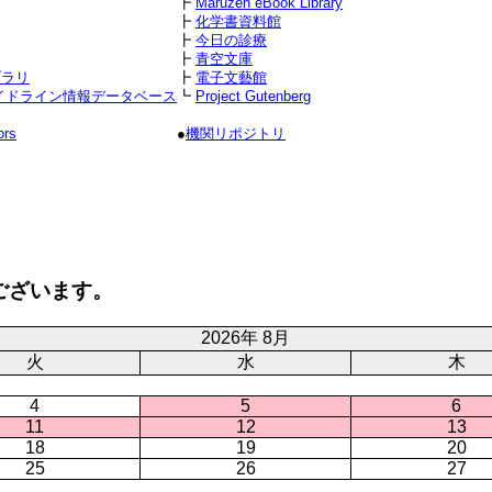
┣
Maruzen eBook Library
┣
化学書資料館
┣
今日の診療
┣
青空文庫
ブラリ
┣
電子文藝館
イドライン情報データベース
┗
Project Gutenberg
ors
●
機関リポジトリ
ございます。
2026年 8月
火
水
木
4
5
6
11
12
13
18
19
20
25
26
27