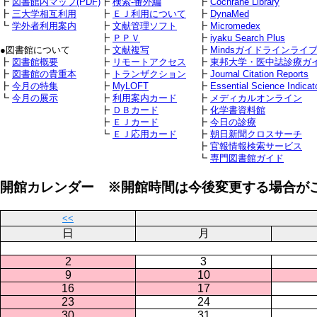
┣
図書館内マップ(PDF)
┣
検索-番外編
┣
Cochrane Library
┣
三大学相互利用
┣
ＥＪ利用について
┣
DynaMed
┗
学外者利用案内
┣
文献管理ソフト
┣
Micromedex
┣
ＰＰＶ
┣
iyaku Search Plus
●図書館について
┣
文献複写
┣
Mindsガイドラインライ
┣
図書館概要
┣
リモートアクセス
┣
東邦大学・医中誌診療ガ
┣
図書館の貴重本
┣
トランザクション
┣
Journal Citation Reports
┣
今月の特集
┣
MyLOFT
┣
Essential Science Indicat
┗
今月の展示
┣
利用案内カード
┣
メディカルオンライン
┣
ＤＢカード
┣
化学書資料館
┣
ＥＪカード
┣
今日の診療
┗
ＥＪ応用カード
┣
朝日新聞クロスサーチ
┣
官報情報検索サービス
┗
専門図書館ガイド
開館カレンダー ※開館時間は今後変更する場合が
<<
日
月
2
3
9
10
16
17
23
24
30
31