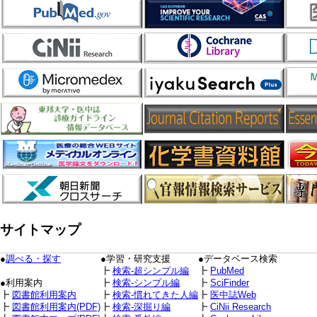
サイトマップ
●
調べる・探す
●学習・研究支援
●データベース検索
┣
検索-超シンプル編
┣
PubMed
●利用案内
┣
検索-シンプル編
┣
SciFinder
┣
図書館利用案内
┣
検索-慣れてきた人編
┣
医中誌Web
┣
図書館利用案内(PDF)
┣
検索-深掘り編
┣
CiNii Research