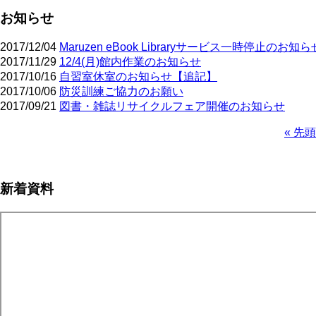
お知らせ
2017/12/04
Maruzen eBook Libraryサービス一時停止のお知ら
2017/11/29
12/4(月)館内作業のお知らせ
2017/10/16
自習室休室のお知らせ【追記】
2017/10/06
防災訓練ご協力のお願い
2017/09/21
図書・雑誌リサイクルフェア開催のお知らせ
先
« 先頭
頭
ペ
ペ
ー
ー
ジ
新着資料
ジ
送
り