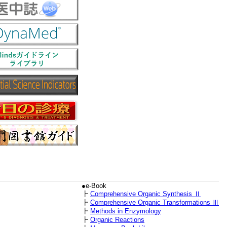
●e-Book
┣
Comprehensive Organic Synthesis Ⅱ
┣
Comprehensive Organic Transformations Ⅲ
┣
Methods in Enzymology
┣
Organic Reactions