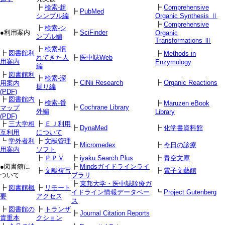
┣
検索-超
┣
Comprehensive
┣
PubMed
シンプル編
Organic Synthesis Ⅱ
┣
Comprehensive
┣
検索-シ
●利用案内
┣
SciFinder
Organic
ンプル編
Transformations Ⅲ
┣
検索-慣
┣
図書館利
┣
Methods in
れてきた人
┣
医中誌Web
用案内
Enzymology
編
┣
図書館利
┣
検索-深
┣
CiNii Research
┣
Organic Reactions
用案内
掘り編
(PDF)
┣
図書館内
┣
検索-番
┣
Maruzen eBook
┣
Cochrane Library
マップ
外編
Library
(PDF)
┣
三大学相
┣
ＥＪ利用
┣
DynaMed
┣
化学書資料館
互利用
について
┗
学外者利
┣
文献管理
┣
Micromedex
┣
今日の診療
用案内
ソフト
┣
ＰＰＶ
┣
iyaku Search Plus
┣
青空文庫
●図書館に
┣
Mindsガイドラインライ
┣
文献複写
┣
電子文藝館
ついて
ブラリ
┣
東邦大学・医中誌診療ガ
┣
図書館概
┣
リモート
イドライン情報データベー
┗
Project Gutenberg
要
アクセス
ス
┣
図書館の
┣
トランザ
┣
Journal Citation Reports
貴重本
クション