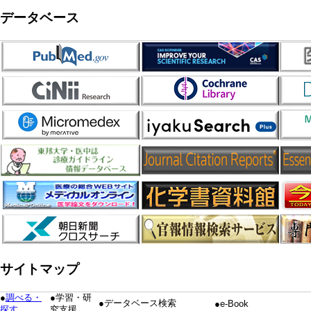
データベース
サイトマップ
●
調べる・
●学習・研
●データベース検索
●e-Book
探す
究支援