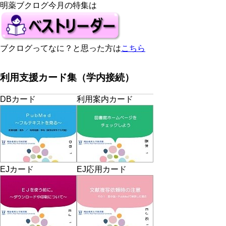
明薬ブクログ今月の特集は
ブクログってなに？と思った方は
こちら
利用支援カード集（学内接続）
DBカード
利用案内カード
EJカード
EJ応用カード