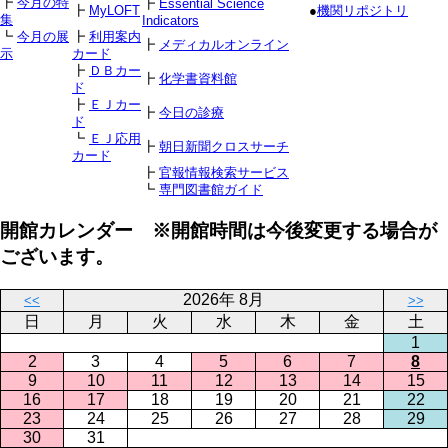
┣
今月の特
┣
Essential Science
┣
MyLOFT
●
機関リポジトリ
集
Indicators
┗
今月の展
┣
利用案内
┣
メディカルオンライン
示
カード
┣
ＤＢカー
┣
化学書資料館
ド
┣
ＥＪカー
┣
今日の診療
ド
┗
ＥＪ応用
┣
朝日新聞クロスサーチ
カード
┣
官報情報検索サービス
┗
専門図書館ガイド
開館カレンダー ※開館時間は今後変更する場合が
ございます。
2026年 8月
<<
>>
日
月
火
水
木
金
土
1
2
3
4
5
6
7
8
9
10
11
12
13
14
15
16
17
18
19
20
21
22
23
24
25
26
27
28
29
30
31