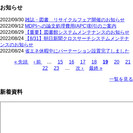
お知らせ
2022/09/30
雑誌・図書 リサイクルフェア開催のお知らせ
2022/09/12
MDPIへの論文処理費用(APC)割引のご案内
2022/08/29
【重要】図書館システムメンテナンスのお知らせ
2022/08/24
【8/31】朝日新聞クロスサーチシステムメンテナ
ンスのお知らせ
2022/08/24
省エネ休暇中にパーテーション設置完了しました
先
« 先頭
前
‹ 前
…
ペ
15
ペ
16
ペ
17
ペ
18
カ
19
ペ
20
ペ
21
頭
ペ
ペ
22
ペ
23
ー
…
ー
次
次 ›
ー
最
最終 »
ー
レ
ー
ー
ペ
ペ
ー
ー
ー
ジ
ジ
ペ
ジ
終
ジ
ン
ジ
ジ
ー
一覧を見る
ー
ジ
ジ
ジ
ー
ペ
ト
ジ
ジ
ジ
ー
ペ
送
新着資料
ジ
ー
り
ジ