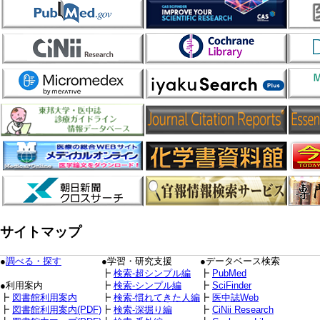
サイトマップ
●
調べる・探す
●学習・研究支援
●データベース検索
┣
検索-超シンプル編
┣
PubMed
●利用案内
┣
検索-シンプル編
┣
SciFinder
┣
図書館利用案内
┣
検索-慣れてきた人編
┣
医中誌Web
┣
図書館利用案内(PDF)
┣
検索-深掘り編
┣
CiNii Research