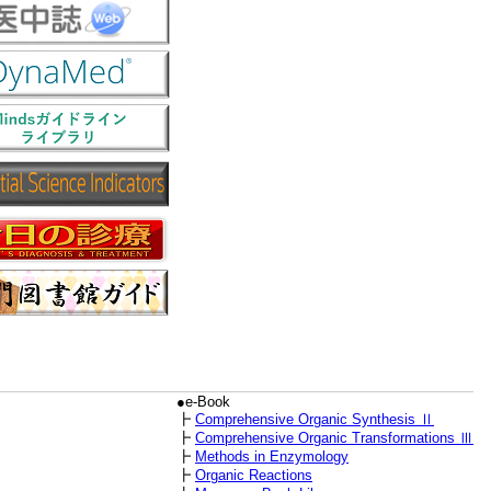
●e-Book
┣
Comprehensive Organic Synthesis Ⅱ
┣
Comprehensive Organic Transformations Ⅲ
┣
Methods in Enzymology
┣
Organic Reactions