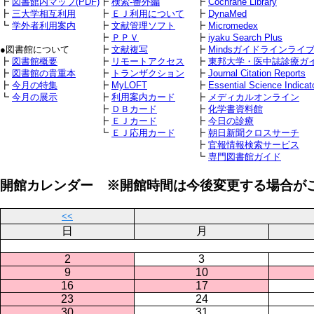
┣
図書館内マップ(PDF)
┣
検索-番外編
┣
Cochrane Library
┣
三大学相互利用
┣
ＥＪ利用について
┣
DynaMed
┗
学外者利用案内
┣
文献管理ソフト
┣
Micromedex
┣
ＰＰＶ
┣
iyaku Search Plus
●図書館について
┣
文献複写
┣
Mindsガイドラインライ
┣
図書館概要
┣
リモートアクセス
┣
東邦大学・医中誌診療ガ
┣
図書館の貴重本
┣
トランザクション
┣
Journal Citation Reports
┣
今月の特集
┣
MyLOFT
┣
Essential Science Indicat
┗
今月の展示
┣
利用案内カード
┣
メディカルオンライン
┣
ＤＢカード
┣
化学書資料館
┣
ＥＪカード
┣
今日の診療
┗
ＥＪ応用カード
┣
朝日新聞クロスサーチ
┣
官報情報検索サービス
┗
専門図書館ガイド
開館カレンダー ※開館時間は今後変更する場合が
<<
日
月
2
3
9
10
16
17
23
24
30
31