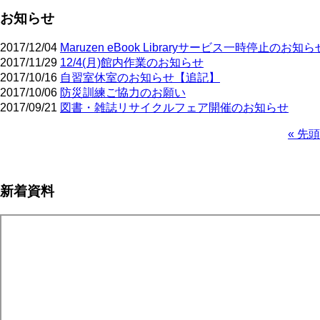
お知らせ
2017/12/04
Maruzen eBook Libraryサービス一時停止のお知ら
2017/11/29
12/4(月)館内作業のお知らせ
2017/10/16
自習室休室のお知らせ【追記】
2017/10/06
防災訓練ご協力のお願い
2017/09/21
図書・雑誌リサイクルフェア開催のお知らせ
先
« 先頭
頭
ペ
ペ
ー
ー
ジ
新着資料
ジ
送
り