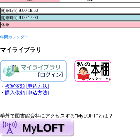
年間カレンダー
マイライブラリ
・
複写依頼
[申込方法]
・
購入依頼
[申込方法]
学外で図書館資料にアクセスする"MyLOFT"とは？