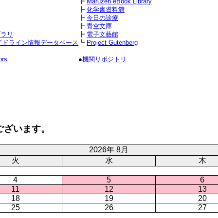
┣
Maruzen eBook Library
┣
化学書資料館
┣
今日の診療
┣
青空文庫
ブラリ
┣
電子文藝館
イドライン情報データベース
┗
Project Gutenberg
ors
●
機関リポジトリ
ございます。
2026年 8月
火
水
木
4
5
6
11
12
13
18
19
20
25
26
27