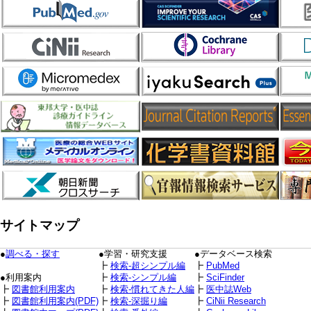
サイトマップ
●
調べる・探す
●学習・研究支援
●データベース検索
┣
検索-超シンプル編
┣
PubMed
●利用案内
┣
検索-シンプル編
┣
SciFinder
┣
図書館利用案内
┣
検索-慣れてきた人編
┣
医中誌Web
┣
図書館利用案内(PDF)
┣
検索-深掘り編
┣
CiNii Research