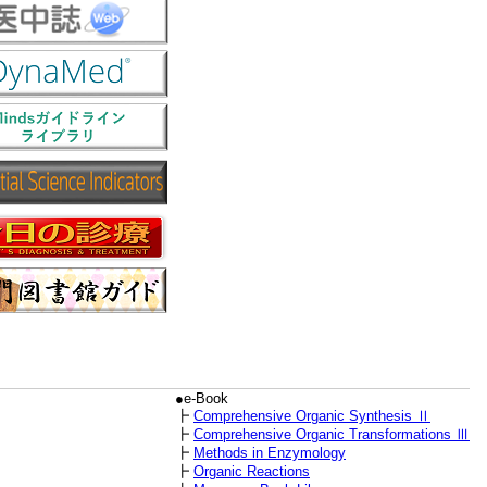
●e-Book
┣
Comprehensive Organic Synthesis Ⅱ
┣
Comprehensive Organic Transformations Ⅲ
┣
Methods in Enzymology
┣
Organic Reactions