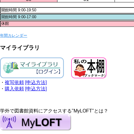
年間カレンダー
マイライブラリ
・
複写依頼
[申込方法]
・
購入依頼
[申込方法]
学外で図書館資料にアクセスする"MyLOFT"とは？