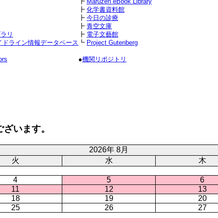
┣
Maruzen eBook Library
┣
化学書資料館
┣
今日の診療
┣
青空文庫
ブラリ
┣
電子文藝館
イドライン情報データベース
┗
Project Gutenberg
ors
●
機関リポジトリ
ございます。
2026年 8月
火
水
木
4
5
6
11
12
13
18
19
20
25
26
27