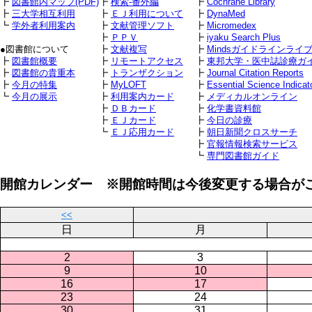
┣
図書館内マップ(PDF)
┣
検索-番外編
┣
Cochrane Library
┣
三大学相互利用
┣
ＥＪ利用について
┣
DynaMed
┗
学外者利用案内
┣
文献管理ソフト
┣
Micromedex
┣
ＰＰＶ
┣
iyaku Search Plus
●図書館について
┣
文献複写
┣
Mindsガイドラインライ
┣
図書館概要
┣
リモートアクセス
┣
東邦大学・医中誌診療ガ
┣
図書館の貴重本
┣
トランザクション
┣
Journal Citation Reports
┣
今月の特集
┣
MyLOFT
┣
Essential Science Indicat
┗
今月の展示
┣
利用案内カード
┣
メディカルオンライン
┣
ＤＢカード
┣
化学書資料館
┣
ＥＪカード
┣
今日の診療
┗
ＥＪ応用カード
┣
朝日新聞クロスサーチ
┣
官報情報検索サービス
┗
専門図書館ガイド
開館カレンダー ※開館時間は今後変更する場合が
<<
日
月
2
3
9
10
16
17
23
24
30
31