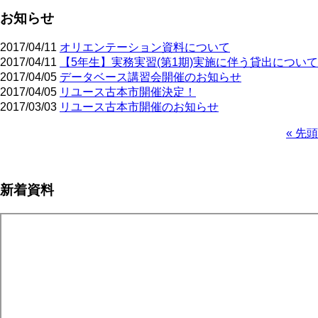
お知らせ
2017/04/11
オリエンテーション資料について
2017/04/11
【5年生】実務実習(第1期)実施に伴う貸出について
2017/04/05
データベース講習会開催のお知らせ
2017/04/05
リユース古本市開催決定！
2017/03/03
リユース古本市開催のお知らせ
先
« 先頭
頭
ペ
ペ
ー
ー
ジ
新着資料
ジ
送
り