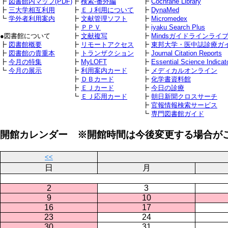
┣
図書館内マップ(PDF)
┣
検索-番外編
┣
Cochrane Library
┣
三大学相互利用
┣
ＥＪ利用について
┣
DynaMed
┗
学外者利用案内
┣
文献管理ソフト
┣
Micromedex
┣
ＰＰＶ
┣
iyaku Search Plus
●図書館について
┣
文献複写
┣
Mindsガイドラインライ
┣
図書館概要
┣
リモートアクセス
┣
東邦大学・医中誌診療ガ
┣
図書館の貴重本
┣
トランザクション
┣
Journal Citation Reports
┣
今月の特集
┣
MyLOFT
┣
Essential Science Indicat
┗
今月の展示
┣
利用案内カード
┣
メディカルオンライン
┣
ＤＢカード
┣
化学書資料館
┣
ＥＪカード
┣
今日の診療
┗
ＥＪ応用カード
┣
朝日新聞クロスサーチ
┣
官報情報検索サービス
┗
専門図書館ガイド
開館カレンダー ※開館時間は今後変更する場合が
<<
日
月
2
3
9
10
16
17
23
24
30
31