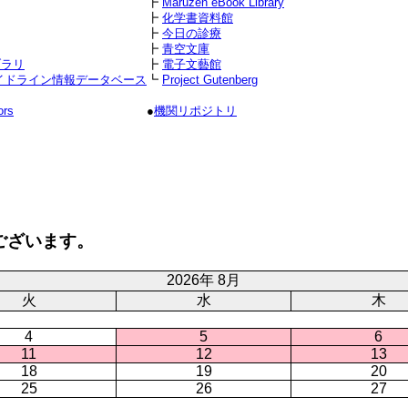
┣
Maruzen eBook Library
┣
化学書資料館
┣
今日の診療
┣
青空文庫
ブラリ
┣
電子文藝館
イドライン情報データベース
┗
Project Gutenberg
ors
●
機関リポジトリ
ございます。
2026年 8月
火
水
木
4
5
6
11
12
13
18
19
20
25
26
27