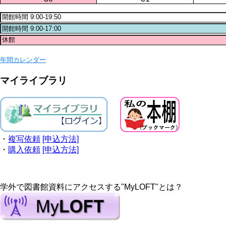
年間カレンダー
マイライブラリ
・
複写依頼
[申込方法]
・
購入依頼
[申込方法]
学外で図書館資料にアクセスする"MyLOFT"とは？