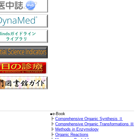
●e-Book
┣
Comprehensive Organic Synthesis Ⅱ
┣
Comprehensive Organic Transformations Ⅲ
┣
Methods in Enzymology
┣
Organic Reactions