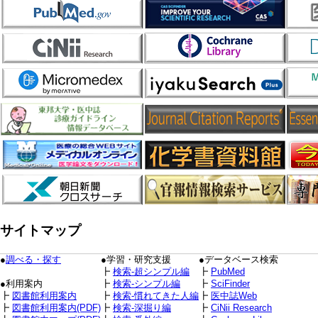
サイトマップ
●
調べる・探す
●学習・研究支援
●データベース検索
┣
検索-超シンプル編
┣
PubMed
●利用案内
┣
検索-シンプル編
┣
SciFinder
┣
図書館利用案内
┣
検索-慣れてきた人編
┣
医中誌Web
┣
図書館利用案内(PDF)
┣
検索-深掘り編
┣
CiNii Research