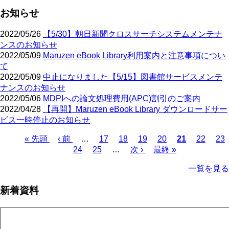
お知らせ
2022/05/26
【5/30】朝日新聞クロスサーチシステムメンテナ
ンスのお知らせ
2022/05/09
Maruzen eBook Library利用案内と注意事項につい
て
2022/05/09
中止になりました【5/15】図書館サービスメンテ
ナンスのお知らせ
2022/05/06
MDPIへの論文処理費用(APC)割引のご案内
2022/04/28
【再開】Maruzen eBook Library ダウンロードサー
ビス一時停止のお知らせ
先
« 先頭
前
‹ 前
…
ペ
17
ペ
18
ペ
19
ペ
20
カ
21
ペ
22
ペ
23
頭
ペ
ペ
24
ペ
25
ー
…
ー
次
次 ›
ー
最
最終 »
ー
レ
ー
ー
ペ
ペ
ー
ー
ー
ジ
ジ
ペ
ジ
終
ジ
ン
ジ
ジ
ー
一覧を見る
ー
ジ
ジ
ジ
ー
ペ
ト
ジ
ジ
ジ
ー
ペ
送
新着資料
ジ
ー
り
ジ