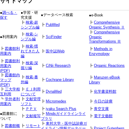
サイトマップ
●
調べる・
●学習・研
●データベース検索
●e-Book
探す
究支援
┣
検索-超
┣
Comprehensive
┣
PubMed
シンプル編
Organic Synthesis Ⅱ
┣
Comprehensive
┣
検索-シ
●利用案内
┣
SciFinder
Organic
ンプル編
Transformations Ⅲ
┣
検索-慣
┣
図書館利
┣
Methods in
れてきた人
┣
医中誌Web
用案内
Enzymology
編
┣
図書館利
┣
検索-深
┣
CiNii Research
┣
Organic Reactions
用案内
掘り編
(PDF)
┣
図書館内
┣
検索-番
┣
Maruzen eBook
┣
Cochrane Library
マップ
外編
Library
(PDF)
┣
三大学相
┣
ＥＪ利用
┣
DynaMed
┣
化学書資料館
互利用
について
┗
学外者利
┣
文献管理
┣
Micromedex
┣
今日の診療
用案内
ソフト
┣
ＰＰＶ
┣
iyaku Search Plus
┣
青空文庫
●図書館に
┣
Mindsガイドラインライ
┣
文献複写
┣
電子文藝館
ついて
ブラリ
┣
東邦大学・医中誌診療ガ
┣
図書館概
┣
リモート
イドライン情報データベー
┗
Project Gutenberg