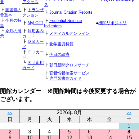
要
アクセス
ス
┣
図書館の
┣
トランザ
┣
Journal Citation Reports
貴重本
クション
┣
今月の特
┣
Essential Science
┣
MyLOFT
●
機関リポジトリ
集
Indicators
┗
今月の展
┣
利用案内
┣
メディカルオンライン
示
カード
┣
ＤＢカー
┣
化学書資料館
ド
┣
ＥＪカー
┣
今日の診療
ド
┗
ＥＪ応用
┣
朝日新聞クロスサーチ
カード
┣
官報情報検索サービス
┗
専門図書館ガイド
開館カレンダー ※開館時間は今後変更する場合が
ございます。
2026年 8月
<<
>>
日
月
火
水
木
金
土
1
2
3
4
5
6
7
8
9
10
11
12
13
14
15