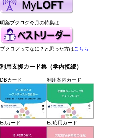
明薬ブクログ今月の特集は
ブクログってなに？と思った方は
こちら
利用支援カード集（学内接続）
DBカード
利用案内カード
EJカード
EJ応用カード