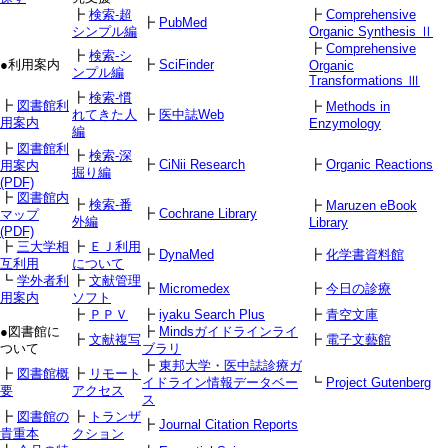
┣
検索-超
┣
Comprehensive
┣
PubMed
シンプル編
Organic Synthesis Ⅱ
┣
Comprehensive
┣
検索-シ
●利用案内
┣
SciFinder
Organic
ンプル編
Transformations Ⅲ
┣
検索-慣
┣
図書館利
┣
Methods in
れてきた人
┣
医中誌Web
用案内
Enzymology
編
┣
図書館利
┣
検索-深
┣
CiNii Research
┣
Organic Reactions
用案内
掘り編
(PDF)
┣
図書館内
┣
検索-番
┣
Maruzen eBook
┣
Cochrane Library
マップ
外編
Library
(PDF)
┣
三大学相
┣
ＥＪ利用
┣
DynaMed
┣
化学書資料館
互利用
について
┗
学外者利
┣
文献管理
┣
Micromedex
┣
今日の診療
用案内
ソフト
┣
ＰＰＶ
┣
iyaku Search Plus
┣
青空文庫
●図書館に
┣
Mindsガイドラインライ
┣
文献複写
┣
電子文藝館
ついて
ブラリ
┣
東邦大学・医中誌診療ガ
┣
図書館概
┣
リモート
イドライン情報データベー
┗
Project Gutenberg
要
アクセス
ス
┣
図書館の
┣
トランザ
┣
Journal Citation Reports
貴重本
クション