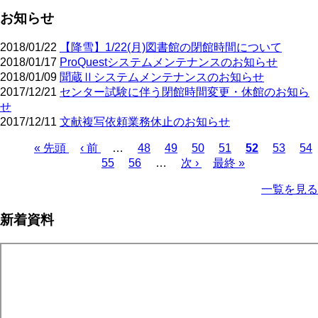
お知らせ
2018/01/22
【降雪】1/22(月)図書館の閉館時間について
2018/01/17
ProQuestシステムメンテナンスのお知らせ
2018/01/09
聞蔵Ⅱシステムメンテナンスのお知らせ
2017/12/21
センター試験に伴う閉館時間変更・休館のお知ら
せ
2017/12/11
文献複写依頼業務休止のお知らせ
先
« 先頭
前
‹ 前
…
ペ
48
ペ
49
ペ
50
ペ
51
カ
52
ペ
53
ペ
54
頭
ペ
ペ
55
ペ
56
ー
…
ー
次
次 ›
ー
最
最終 »
ー
レ
ー
ー
ペ
ペ
ー
ー
ー
ジ
ジ
ペ
ジ
終
ジ
ン
ジ
ジ
ー
一覧を見る
ー
ジ
ジ
ジ
ー
ペ
ト
ジ
ジ
ジ
ー
ペ
送
新着資料
ジ
ー
り
ジ