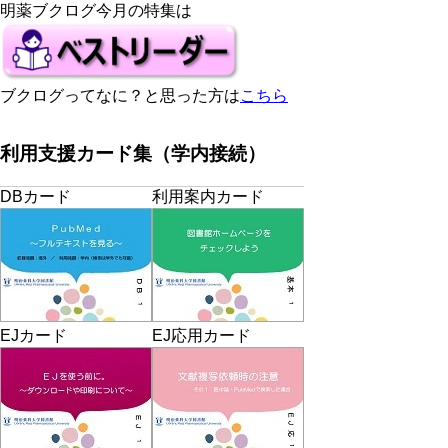
明薬ブクログ今月の特集は
ブクログってなに？と思った方は
こちら
利用支援カード集（学内接続）
DBカード
利用案内カード
EJカード
EJ応用カード