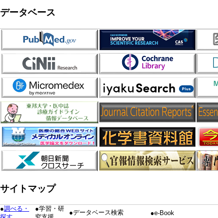
データベース
サイトマップ
●
調べる・
●学習・研
●データベース検索
●e-Book
探す
究支援