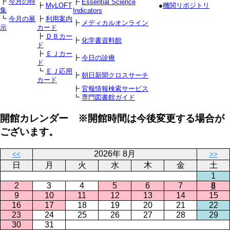
┣
今月の特
┣
Essential Science
┣
MyLOFT
●
機関リポジトリ
集
Indicators
┗
今月の展
┣
利用案内
┣
メディカルオンライン
示
カード
┣
ＤＢカー
┣
化学書資料館
ド
┣
ＥＪカー
┣
今日の診療
ド
┗
ＥＪ応用
┣
朝日新聞クロスサーチ
カード
┣
官報情報検索サービス
┗
専門図書館ガイド
開館カレンダー ※開館時間は今後変更する場合が
ございます。
2026年 8月
<<
>>
日
月
火
水
木
金
土
1
2
3
4
5
6
7
8
9
10
11
12
13
14
15
16
17
18
19
20
21
22
23
24
25
26
27
28
29
30
31