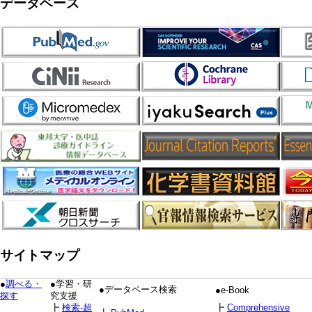
データベース
サイトマップ
●
調べる・
●学習・研
●データベース検索
●e-Book
探す
究支援
┣
検索-超
┣
Comprehensive