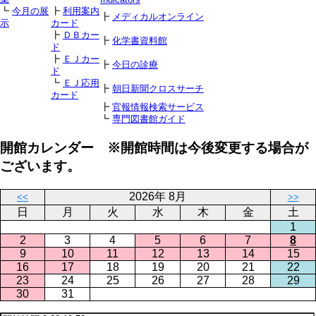
┗
今月の展
┣
利用案内
┣
メディカルオンライン
示
カード
┣
ＤＢカー
┣
化学書資料館
ド
┣
ＥＪカー
┣
今日の診療
ド
┗
ＥＪ応用
┣
朝日新聞クロスサーチ
カード
┣
官報情報検索サービス
┗
専門図書館ガイド
開館カレンダー ※開館時間は今後変更する場合が
ございます。
2026年 8月
<<
>>
日
月
火
水
木
金
土
1
2
3
4
5
6
7
8
9
10
11
12
13
14
15
16
17
18
19
20
21
22
23
24
25
26
27
28
29
30
31