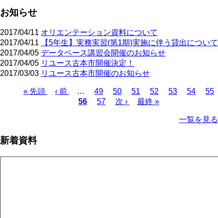
お知らせ
2017/04/11
オリエンテーション資料について
2017/04/11
【5年生】実務実習(第1期)実施に伴う貸出について
2017/04/05
データベース講習会開催のお知らせ
2017/04/05
リユース古本市開催決定！
2017/03/03
リユース古本市開催のお知らせ
先
« 先頭
前
‹ 前
…
ペ
49
ペ
50
ペ
51
ペ
52
ペ
53
ペ
54
ペ
55
頭
ペ
カ
56
ー
ペ
57
ー
次
次 ›
ー
最
最終 »
ー
ー
ー
ー
ペ
ペ
ー
レ
ジ
ー
ジ
ペ
ジ
終
ジ
ジ
ジ
ジ
ー
一覧を見る
ー
ジ
ン
ジ
ー
ペ
ジ
ジ
ト
ジ
ー
送
新着資料
ペ
ジ
り
ー
ジ