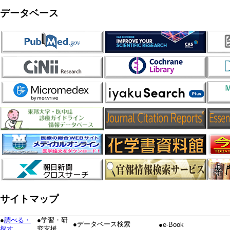
データベース
サイトマップ
●
調べる・
●学習・研
●データベース検索
●e-Book
探す
究支援