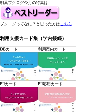
明薬ブクログ今月の特集は
ブクログってなに？と思った方は
こちら
利用支援カード集（学内接続）
DBカード
利用案内カード
EJカード
EJ応用カード