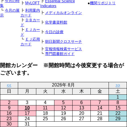
┣
今月の特
┣
Essential Science
┣
MyLOFT
●
機関リポジトリ
集
Indicators
┗
今月の展
┣
利用案内
┣
メディカルオンライン
示
カード
┣
ＤＢカー
┣
化学書資料館
ド
┣
ＥＪカー
┣
今日の診療
ド
┗
ＥＪ応用
┣
朝日新聞クロスサーチ
カード
┣
官報情報検索サービス
┗
専門図書館ガイド
開館カレンダー ※開館時間は今後変更する場合が
ございます。
2026年 8月
<<
>>
日
月
火
水
木
金
土
1
2
3
4
5
6
7
8
9
10
11
12
13
14
15
16
17
18
19
20
21
22
23
24
25
26
27
28
29
30
31