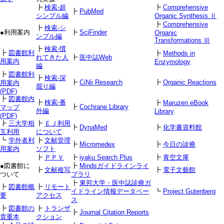
┣
検索-超
┣
Comprehensive
┣
PubMed
シンプル編
Organic Synthesis Ⅱ
┣
Comprehensive
┣
検索-シ
●利用案内
┣
SciFinder
Organic
ンプル編
Transformations Ⅲ
┣
検索-慣
┣
図書館利
┣
Methods in
れてきた人
┣
医中誌Web
用案内
Enzymology
編
┣
図書館利
┣
検索-深
┣
CiNii Research
┣
Organic Reactions
用案内
掘り編
(PDF)
┣
図書館内
┣
検索-番
┣
Maruzen eBook
┣
Cochrane Library
マップ
外編
Library
(PDF)
┣
三大学相
┣
ＥＪ利用
┣
DynaMed
┣
化学書資料館
互利用
について
┗
学外者利
┣
文献管理
┣
Micromedex
┣
今日の診療
用案内
ソフト
┣
ＰＰＶ
┣
iyaku Search Plus
┣
青空文庫
●図書館に
┣
Mindsガイドラインライ
┣
文献複写
┣
電子文藝館
ついて
ブラリ
┣
東邦大学・医中誌診療ガ
┣
図書館概
┣
リモート
イドライン情報データベー
┗
Project Gutenberg
要
アクセス
ス
┣
図書館の
┣
トランザ
┣
Journal Citation Reports
貴重本
クション