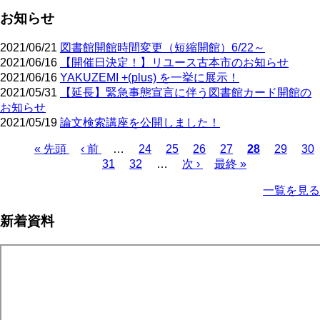
お知らせ
2021/06/21
図書館開館時間変更（短縮開館）6/22～
2021/06/16
【開催日決定！】リユース古本市のお知らせ
2021/06/16
YAKUZEMI +(plus) を一挙に展示！
2021/05/31
【延長】緊急事態宣言に伴う図書館カード開館の
お知らせ
2021/05/19
論文検索講座を公開しました！
先
« 先頭
前
‹ 前
…
ペ
24
ペ
25
ペ
26
ペ
27
カ
28
ペ
29
ペ
30
頭
ペ
ペ
31
ペ
32
ー
…
ー
次
次 ›
ー
最
最終 »
ー
レ
ー
ー
ペ
ペ
ー
ー
ー
ジ
ジ
ペ
ジ
終
ジ
ン
ジ
ジ
ー
一覧を見る
ー
ジ
ジ
ジ
ー
ペ
ト
ジ
ジ
ジ
ー
ペ
送
新着資料
ジ
ー
り
ジ