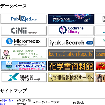
データベース
サイトマップ
●
調べる・
●学習・研
●データベース検索
●e-Book
探す
究支援