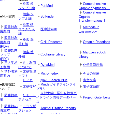
┣
検索-超
┣
Comprehensive
┣
PubMed
シンプル編
Organic Synthesis Ⅱ
┣
Comprehensive
┣
検索-シ
●利用案内
┣
SciFinder
Organic
ンプル編
Transformations Ⅲ
┣
検索-慣
┣
図書館利
┣
Methods in
れてきた人
┣
医中誌Web
用案内
Enzymology
編
┣
図書館利
┣
検索-深
┣
CiNii Research
┣
Organic Reactions
用案内
掘り編
(PDF)
┣
図書館内
┣
検索-番
┣
Maruzen eBook
┣
Cochrane Library
マップ
外編
Library
(PDF)
┣
三大学相
┣
ＥＪ利用
┣
DynaMed
┣
化学書資料館
互利用
について
┗
学外者利
┣
文献管理
┣
Micromedex
┣
今日の診療
用案内
ソフト
┣
ＰＰＶ
┣
iyaku Search Plus
┣
青空文庫
●図書館に
┣
Mindsガイドラインライ
┣
文献複写
┣
電子文藝館
ついて
ブラリ
┣
東邦大学・医中誌診療ガ
┣
図書館概
┣
リモート
イドライン情報データベー
┗
Project Gutenberg
要
アクセス
ス
┣
図書館の
┣
トランザ
┣
Journal Citation Reports
貴重本
クション