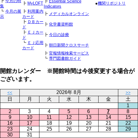
┣
今月の特
┣
Essential Science
┣
MyLOFT
●
機関リポジトリ
集
Indicators
┗
今月の展
┣
利用案内
┣
メディカルオンライン
示
カード
┣
ＤＢカー
┣
化学書資料館
ド
┣
ＥＪカー
┣
今日の診療
ド
┗
ＥＪ応用
┣
朝日新聞クロスサーチ
カード
┣
官報情報検索サービス
┗
専門図書館ガイド
開館カレンダー ※開館時間は今後変更する場合が
ございます。
2026年 8月
<<
>>
日
月
火
水
木
金
土
1
2
3
4
5
6
7
8
9
10
11
12
13
14
15
16
17
18
19
20
21
22
23
24
25
26
27
28
29
30
31