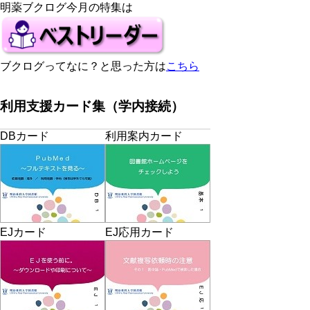
明薬ブクログ今月の特集は
ブクログってなに？と思った方は
こちら
利用支援カード集（学内接続）
DBカード
利用案内カード
EJカード
EJ応用カード