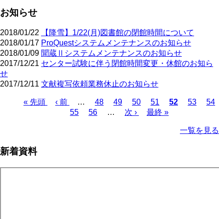
お知らせ
2018/01/22
【降雪】1/22(月)図書館の閉館時間について
2018/01/17
ProQuestシステムメンテナンスのお知らせ
2018/01/09
聞蔵Ⅱシステムメンテナンスのお知らせ
2017/12/21
センター試験に伴う閉館時間変更・休館のお知ら
せ
2017/12/11
文献複写依頼業務休止のお知らせ
先
« 先頭
前
‹ 前
…
ペ
48
ペ
49
ペ
50
ペ
51
カ
52
ペ
53
ペ
54
頭
ペ
ペ
55
ペ
56
ー
…
ー
次
次 ›
ー
最
最終 »
ー
レ
ー
ー
ペ
ペ
ー
ー
ー
ジ
ジ
ペ
ジ
終
ジ
ン
ジ
ジ
ー
一覧を見る
ー
ジ
ジ
ジ
ー
ペ
ト
ジ
ジ
ジ
ー
ペ
送
新着資料
ジ
ー
り
ジ