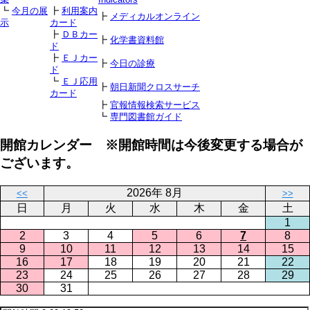
┗
今月の展
┣
利用案内
┣
メディカルオンライン
示
カード
┣
ＤＢカー
┣
化学書資料館
ド
┣
ＥＪカー
┣
今日の診療
ド
┗
ＥＪ応用
┣
朝日新聞クロスサーチ
カード
┣
官報情報検索サービス
┗
専門図書館ガイド
開館カレンダー ※開館時間は今後変更する場合が
ございます。
2026年 8月
<<
>>
日
月
火
水
木
金
土
1
2
3
4
5
6
7
8
9
10
11
12
13
14
15
16
17
18
19
20
21
22
23
24
25
26
27
28
29
30
31