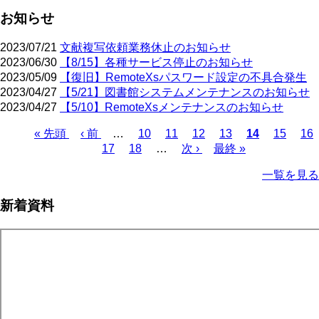
お知らせ
2023/07/21
文献複写依頼業務休止のお知らせ
2023/06/30
【8/15】各種サービス停止のお知らせ
2023/05/09
【復旧】RemoteXsパスワード設定の不具合発生
2023/04/27
【5/21】図書館システムメンテナンスのお知らせ
2023/04/27
【5/10】RemoteXsメンテナンスのお知らせ
先
« 先頭
前
‹ 前
…
ペ
10
ペ
11
ペ
12
ペ
13
カ
14
ペ
15
ペ
16
頭
ペ
ペ
17
ペ
18
ー
…
ー
次
次 ›
ー
最
最終 »
ー
レ
ー
ー
ペ
ペ
ー
ー
ー
ジ
ジ
ペ
ジ
終
ジ
ン
ジ
ジ
ー
一覧を見る
ー
ジ
ジ
ジ
ー
ペ
ト
ジ
ジ
ジ
ー
ペ
送
新着資料
ジ
ー
り
ジ