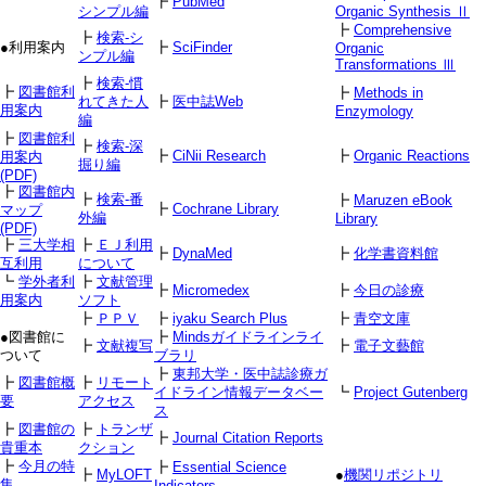
┣
PubMed
シンプル編
Organic Synthesis Ⅱ
┣
Comprehensive
┣
検索-シ
●利用案内
┣
SciFinder
Organic
ンプル編
Transformations Ⅲ
┣
検索-慣
┣
図書館利
┣
Methods in
れてきた人
┣
医中誌Web
用案内
Enzymology
編
┣
図書館利
┣
検索-深
┣
CiNii Research
┣
Organic Reactions
用案内
掘り編
(PDF)
┣
図書館内
┣
検索-番
┣
Maruzen eBook
┣
Cochrane Library
マップ
外編
Library
(PDF)
┣
三大学相
┣
ＥＪ利用
┣
DynaMed
┣
化学書資料館
互利用
について
┗
学外者利
┣
文献管理
┣
Micromedex
┣
今日の診療
用案内
ソフト
┣
ＰＰＶ
┣
iyaku Search Plus
┣
青空文庫
●図書館に
┣
Mindsガイドラインライ
┣
文献複写
┣
電子文藝館
ついて
ブラリ
┣
東邦大学・医中誌診療ガ
┣
図書館概
┣
リモート
イドライン情報データベー
┗
Project Gutenberg
要
アクセス
ス
┣
図書館の
┣
トランザ
┣
Journal Citation Reports
貴重本
クション
┣
今月の特
┣
Essential Science
┣
MyLOFT
●
機関リポジトリ
集
Indicators