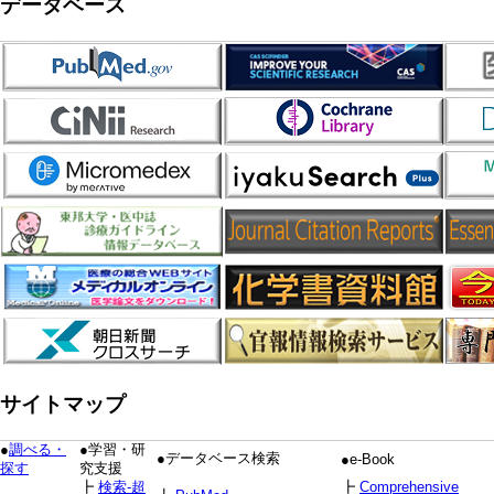
データベース
サイトマップ
●
調べる・
●学習・研
●データベース検索
●e-Book
探す
究支援
┣
検索-超
┣
Comprehensive