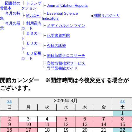
┣
図書館の
┣
トランザ
┣
Journal Citation Reports
貴重本
クション
┣
今月の特
┣
Essential Science
┣
MyLOFT
●
機関リポジトリ
集
Indicators
┗
今月の展
┣
利用案内
┣
メディカルオンライン
示
カード
┣
ＤＢカー
┣
化学書資料館
ド
┣
ＥＪカー
┣
今日の診療
ド
┗
ＥＪ応用
┣
朝日新聞クロスサーチ
カード
┣
官報情報検索サービス
┗
専門図書館ガイド
開館カレンダー ※開館時間は今後変更する場合が
ございます。
2026年 8月
<<
>>
日
月
火
水
木
金
土
1
2
3
4
5
6
7
8
9
10
11
12
13
14
15
16
17
18
19
20
21
22