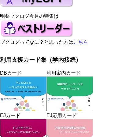
明薬ブクログ今月の特集は
ブクログってなに？と思った方は
こちら
利用支援カード集（学内接続）
DBカード
利用案内カード
EJカード
EJ応用カード