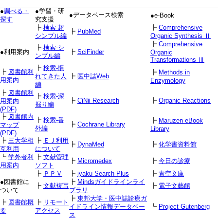
●
調べる・
●学習・研
●データベース検索
●e-Book
探す
究支援
┣
検索-超
┣
Comprehensive
┣
PubMed
シンプル編
Organic Synthesis Ⅱ
┣
Comprehensive
┣
検索-シ
●利用案内
┣
SciFinder
Organic
ンプル編
Transformations Ⅲ
┣
検索-慣
┣
図書館利
┣
Methods in
れてきた人
┣
医中誌Web
用案内
Enzymology
編
┣
図書館利
┣
検索-深
┣
CiNii Research
┣
Organic Reactions
用案内
掘り編
(PDF)
┣
図書館内
┣
検索-番
┣
Maruzen eBook
┣
Cochrane Library
マップ
外編
Library
(PDF)
┣
三大学相
┣
ＥＪ利用
┣
DynaMed
┣
化学書資料館
互利用
について
┗
学外者利
┣
文献管理
┣
Micromedex
┣
今日の診療
用案内
ソフト
┣
ＰＰＶ
┣
iyaku Search Plus
┣
青空文庫
●図書館に
┣
Mindsガイドラインライ
┣
文献複写
┣
電子文藝館
ついて
ブラリ
┣
東邦大学・医中誌診療ガ
┣
図書館概
┣
リモート
イドライン情報データベー
┗
Project Gutenberg
要
アクセス
ス