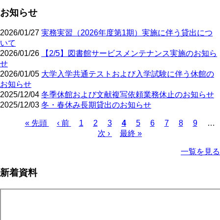
お知らせ
2026/01/27
実務実習（2026年度第1期）実施に伴う貸出につ
いて
2026/01/26
【2/5】図書館サービスメンテナンス実施のお知ら
せ
2026/01/05
大学入学共通テストおよび入学試験に伴う休館の
お知らせ
2025/12/04
冬季休館および文献複写依頼業務休止のお知らせ
2025/12/03
冬・春休み長期貸出のお知らせ
先
« 先頭
前
‹ 前
ペ
1
ペ
2
ペ
3
カ
4
ペ
5
ペ
6
ペ
7
ペ
8
ペ
9
…
頭
ペ
ー
ー
次
次 ›
ー
最
最終 »
レ
ー
ー
ー
ー
ー
ペ
ペ
ー
ジ
ジ
ペ
ジ
終
ン
ジ
ジ
ジ
ジ
ジ
ー
一覧を見る
ー
ジ
ー
ペ
ト
ジ
ジ
ジ
ー
ペ
送
新着資料
ジ
ー
り
ジ