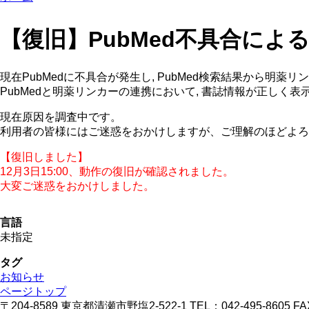
【復旧】PubMed不具合に
現在PubMedに不具合が発生し, PubMed検索結果から明薬
PubMedと明薬リンカーの連携において, 書誌情報が正しく
現在原因を調査中です。
利用者の皆様にはご迷惑をおかけしますが、ご理解のほどよろ
【復旧しました】
12月3日15:00、動作の復旧が確認されました。
大変ご迷惑をおかけしました。
言語
未指定
タグ
お知らせ
ページトップ
〒204-8589 東京都清瀬市野塩2-522-1 TEL：042-495-8605 FAX：0