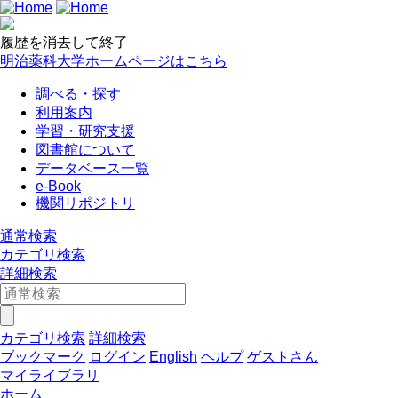
履歴を消去して終了
明治薬科大学ホームページはこちら
調べる・探す
利用案内
学習・研究支援
図書館について
データベース一覧
e-Book
機関リポジトリ
通常検索
カテゴリ検索
詳細検索
カテゴリ検索
詳細検索
ブックマーク
ログイン
English
ヘルプ
ゲストさん
マイライブラリ
ホーム