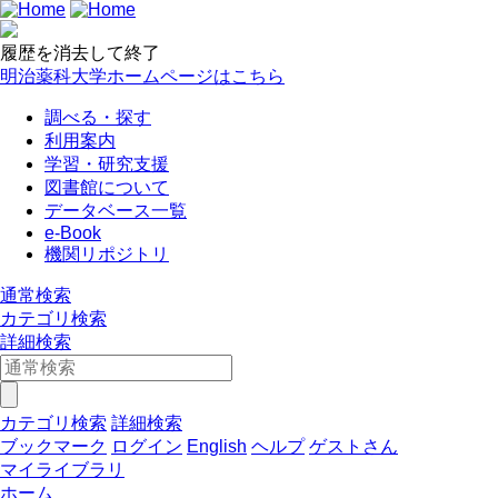
履歴を消去して終了
明治薬科大学ホームページはこちら
調べる・探す
利用案内
学習・研究支援
図書館について
データベース一覧
e-Book
機関リポジトリ
通常検索
カテゴリ検索
詳細検索
カテゴリ検索
詳細検索
ブックマーク
ログイン
English
ヘルプ
ゲストさん
マイライブラリ
ホーム