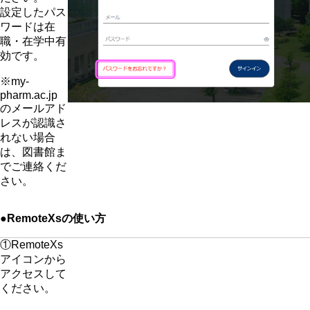
設定したパス
ワードは在
職・在学中有
効です。
※my-
pharm.ac.jp
のメールアド
レスが認識さ
れない場合
は、図書館ま
でご連絡くだ
さい。
●RemoteXsの使い方
①RemoteXs
アイコンから
アクセスして
ください。