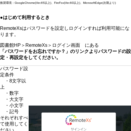
推奨環境：GoogleChrome(Ver.65以上)、FireFox(Ver.60以上)、MicrosoftEdge(次期より)​
●はじめて利用するとき
RemoteXsはパスワードを設定しログインすれば利用可能にな
ります。
図書館HP＞RemoteXs＞ログイン画面 にある
「パスワードをお忘れですか？」のリンクよりパスワードの設
定・再設定をしてください。
パスワード設
定条件
・8文字以
上​
・数字​
・大文字
・小文字
・記号
​それぞれすべ
て使用してく
ださい。