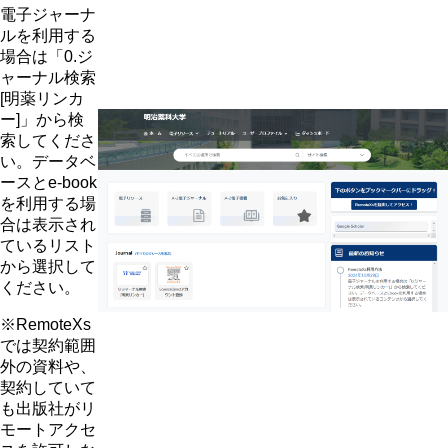
電子ジャーナ
ルを利用する
場合は「0.ジ
ャーナル検索
[明薬リンカ
ー]」から検
索してくださ
い。データベ
ースとe-book
を利用する場
合は表示され
ているリスト
から選択して
ください。
※RemoteXs
では契約範囲
外の資料や、
契約していて
も出版社がリ
モートアクセ