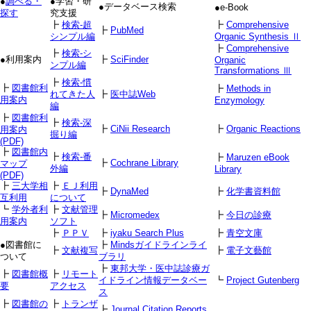
●
調べる・
●学習・研
●データベース検索
●e-Book
探す
究支援
┣
検索-超
┣
Comprehensive
┣
PubMed
シンプル編
Organic Synthesis Ⅱ
┣
Comprehensive
┣
検索-シ
●利用案内
┣
SciFinder
Organic
ンプル編
Transformations Ⅲ
┣
検索-慣
┣
図書館利
┣
Methods in
れてきた人
┣
医中誌Web
用案内
Enzymology
編
┣
図書館利
┣
検索-深
┣
CiNii Research
┣
Organic Reactions
用案内
掘り編
(PDF)
┣
図書館内
┣
検索-番
┣
Maruzen eBook
┣
Cochrane Library
マップ
外編
Library
(PDF)
┣
三大学相
┣
ＥＪ利用
┣
DynaMed
┣
化学書資料館
互利用
について
┗
学外者利
┣
文献管理
┣
Micromedex
┣
今日の診療
用案内
ソフト
┣
ＰＰＶ
┣
iyaku Search Plus
┣
青空文庫
●図書館に
┣
Mindsガイドラインライ
┣
文献複写
┣
電子文藝館
ついて
ブラリ
┣
東邦大学・医中誌診療ガ
┣
図書館概
┣
リモート
イドライン情報データベー
┗
Project Gutenberg
要
アクセス
ス
┣
図書館の
┣
トランザ
┣
Journal Citation Reports