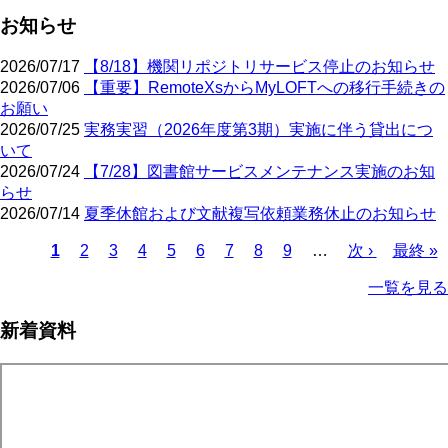
お知らせ
2026/07/17
【8/18】機関リポジトリサービス停止のお知らせ
2026/07/06
【重要】RemoteXsからMyLOFTへの移行手続きの
お願い
2026/07/25
実務実習（2026年度第3期）実施に伴う貸出につ
いて
2026/07/24
【7/28】図書館サービスメンテナンス実施のお知
らせ
2026/07/14
夏季休館および文献複写依頼業務休止のお知らせ
カ
1
ペ
2
ペ
3
ペ
4
ペ
5
ペ
6
ペ
7
ペ
8
ペ
9
…
次
次 ›
最
最終 »
レ
ー
ー
ー
ー
ー
ー
ー
ー
ペ
終
ペ
一覧を見る
ン
ジ
ジ
ジ
ジ
ジ
ジ
ジ
ジ
ー
ペ
ー
ト
ジ
ー
ジ
新着資料
ペ
ジ
送
ー
り
ジ