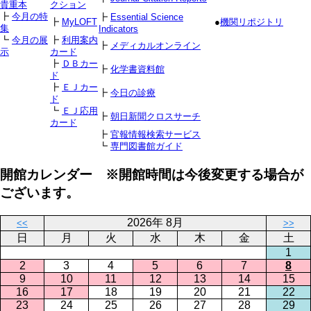
貴重本
クション
┣
今月の特
┣
Essential Science
┣
MyLOFT
●
機関リポジトリ
集
Indicators
┗
今月の展
┣
利用案内
┣
メディカルオンライン
示
カード
┣
ＤＢカー
┣
化学書資料館
ド
┣
ＥＪカー
┣
今日の診療
ド
┗
ＥＪ応用
┣
朝日新聞クロスサーチ
カード
┣
官報情報検索サービス
┗
専門図書館ガイド
開館カレンダー ※開館時間は今後変更する場合が
ございます。
2026年 8月
<<
>>
日
月
火
水
木
金
土
1
2
3
4
5
6
7
8
9
10
11
12
13
14
15
16
17
18
19
20
21
22
23
24
25
26
27
28
29