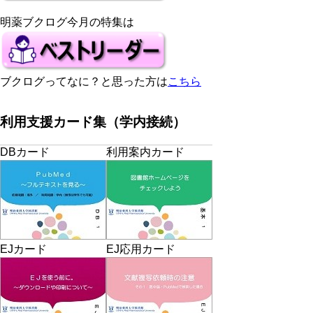
明薬ブクログ今月の特集は
ブクログってなに？と思った方は
こちら
利用支援カード集（学内接続）
DBカード
利用案内カード
EJカード
EJ応用カード