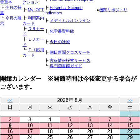
貴重本
クション
┣
今月の特
┣
Essential Science
┣
MyLOFT
●
機関リポジトリ
集
Indicators
┗
今月の展
┣
利用案内
┣
メディカルオンライン
示
カード
┣
ＤＢカー
┣
化学書資料館
ド
┣
ＥＪカー
┣
今日の診療
ド
┗
ＥＪ応用
┣
朝日新聞クロスサーチ
カード
┣
官報情報検索サービス
┗
専門図書館ガイド
開館カレンダー ※開館時間は今後変更する場合が
ございます。
2026年 8月
<<
>>
日
月
火
水
木
金
土
1
2
3
4
5
6
7
8
9
10
11
12
13
14
15
16
17
18
19
20
21
22
23
24
25
26
27
28
29