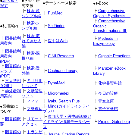
●
調べる・
●学習・研
●データベース検索
●e-Book
探す
究支援
┣
検索-超
┣
Comprehensive
┣
PubMed
シンプル編
Organic Synthesis Ⅱ
┣
Comprehensive
┣
検索-シ
●利用案内
┣
SciFinder
Organic
ンプル編
Transformations Ⅲ
┣
検索-慣
┣
図書館利
┣
Methods in
れてきた人
┣
医中誌Web
用案内
Enzymology
編
┣
図書館利
┣
検索-深
┣
CiNii Research
┣
Organic Reactions
用案内
掘り編
(PDF)
┣
図書館内
┣
検索-番
┣
Maruzen eBook
┣
Cochrane Library
マップ
外編
Library
(PDF)
┣
三大学相
┣
ＥＪ利用
┣
DynaMed
┣
化学書資料館
互利用
について
┗
学外者利
┣
文献管理
┣
Micromedex
┣
今日の診療
用案内
ソフト
┣
ＰＰＶ
┣
iyaku Search Plus
┣
青空文庫
●図書館に
┣
Mindsガイドラインライ
┣
文献複写
┣
電子文藝館
ついて
ブラリ
┣
東邦大学・医中誌診療ガ
┣
図書館概
┣
リモート
イドライン情報データベー
┗
Project Gutenberg
要
アクセス
ス
┣
図書館の
┣
トランザ
┣
Journal Citation Reports