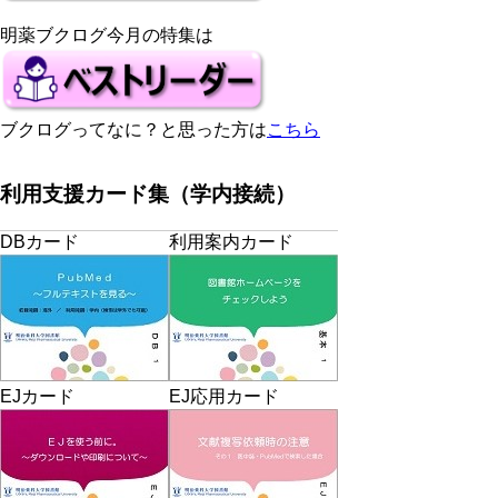
明薬ブクログ今月の特集は
ブクログってなに？と思った方は
こちら
利用支援カード集（学内接続）
DBカード
利用案内カード
EJカード
EJ応用カード