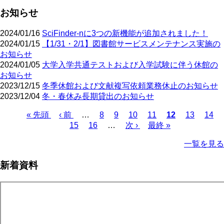
お知らせ
2024/01/16
SciFinder-nに3つの新機能が追加されました！
2024/01/15
【1/31・2/1】図書館サービスメンテナンス実施の
お知らせ
2024/01/05
大学入学共通テストおよび入学試験に伴う休館の
お知らせ
2023/12/15
冬季休館および文献複写依頼業務休止のお知らせ
2023/12/04
冬・春休み長期貸出のお知らせ
先
« 先頭
前
‹ 前
…
ペ
8
ペ
9
ペ
10
ペ
11
カ
12
ペ
13
ペ
14
頭
ペ
15
ペ
16
ー
…
ー
次
次 ›
ー
ー
最
最終 »
レ
ー
ー
ペ
ペ
ー
ー
ジ
ジ
ペ
ジ
ジ
終
ン
ジ
ジ
ー
一覧を見る
ー
ジ
ジ
ー
ペ
ト
ジ
ジ
ジ
ー
ペ
送
新着資料
ジ
ー
り
ジ