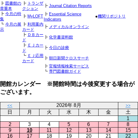
┣
図書館の
┣
トランザ
┣
Journal Citation Reports
貴重本
クション
┣
今月の特
┣
Essential Science
┣
MyLOFT
●
機関リポジトリ
集
Indicators
┗
今月の展
┣
利用案内
┣
メディカルオンライン
示
カード
┣
ＤＢカー
┣
化学書資料館
ド
┣
ＥＪカー
┣
今日の診療
ド
┗
ＥＪ応用
┣
朝日新聞クロスサーチ
カード
┣
官報情報検索サービス
┗
専門図書館ガイド
開館カレンダー ※開館時間は今後変更する場合が
ございます。
2026年 8月
<<
>>
日
月
火
水
木
金
土
1
2
3
4
5
6
7
8
9
10
11
12
13
14
15
16
17
18
19
20
21
22