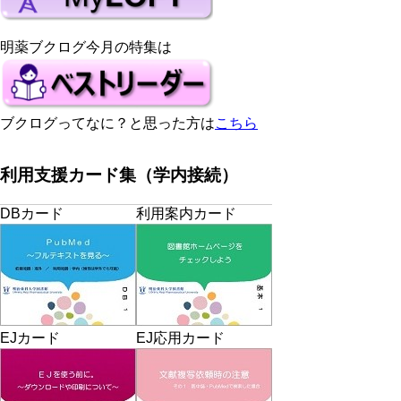
明薬ブクログ今月の特集は
ブクログってなに？と思った方は
こちら
利用支援カード集（学内接続）
DBカード
利用案内カード
EJカード
EJ応用カード