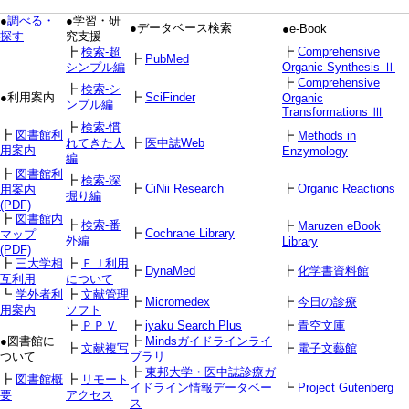
●
調べる・
●学習・研
●データベース検索
●e-Book
探す
究支援
┣
検索-超
┣
Comprehensive
┣
PubMed
シンプル編
Organic Synthesis Ⅱ
┣
Comprehensive
┣
検索-シ
●利用案内
┣
SciFinder
Organic
ンプル編
Transformations Ⅲ
┣
検索-慣
┣
図書館利
┣
Methods in
れてきた人
┣
医中誌Web
用案内
Enzymology
編
┣
図書館利
┣
検索-深
┣
CiNii Research
┣
Organic Reactions
用案内
掘り編
(PDF)
┣
図書館内
┣
検索-番
┣
Maruzen eBook
┣
Cochrane Library
マップ
外編
Library
(PDF)
┣
三大学相
┣
ＥＪ利用
┣
DynaMed
┣
化学書資料館
互利用
について
┗
学外者利
┣
文献管理
┣
Micromedex
┣
今日の診療
用案内
ソフト
┣
ＰＰＶ
┣
iyaku Search Plus
┣
青空文庫
●図書館に
┣
Mindsガイドラインライ
┣
文献複写
┣
電子文藝館
ついて
ブラリ
┣
東邦大学・医中誌診療ガ
┣
図書館概
┣
リモート
イドライン情報データベー
┗
Project Gutenberg
要
アクセス
ス