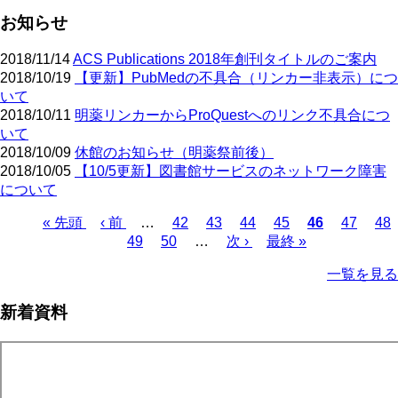
お知らせ
2018/11/14
ACS Publications 2018年創刊タイトルのご案内
2018/10/19
【更新】PubMedの不具合（リンカー非表示）につ
いて
2018/10/11
明薬リンカーからProQuestへのリンク不具合につ
いて
2018/10/09
休館のお知らせ（明薬祭前後）
2018/10/05
【10/5更新】図書館サービスのネットワーク障害
について
先
« 先頭
前
‹ 前
…
ペ
42
ペ
43
ペ
44
ペ
45
カ
46
ペ
47
ペ
48
頭
ペ
ペ
49
ペ
50
ー
…
ー
次
次 ›
ー
最
最終 »
ー
レ
ー
ー
ペ
ペ
ー
ー
ー
ジ
ジ
ペ
ジ
終
ジ
ン
ジ
ジ
ー
一覧を見る
ー
ジ
ジ
ジ
ー
ペ
ト
ジ
ジ
ジ
ー
ペ
送
新着資料
ジ
ー
り
ジ