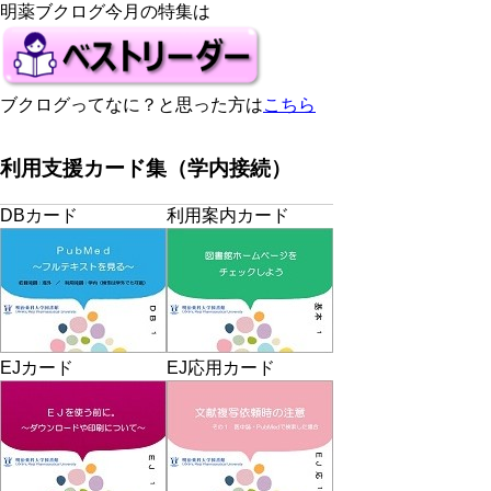
明薬ブクログ今月の特集は
ブクログってなに？と思った方は
こちら
利用支援カード集（学内接続）
DBカード
利用案内カード
EJカード
EJ応用カード