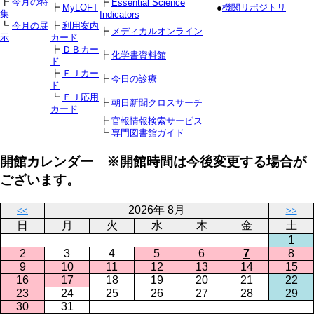
┣
今月の特
┣
Essential Science
┣
MyLOFT
●
機関リポジトリ
集
Indicators
┗
今月の展
┣
利用案内
┣
メディカルオンライン
示
カード
┣
ＤＢカー
┣
化学書資料館
ド
┣
ＥＪカー
┣
今日の診療
ド
┗
ＥＪ応用
┣
朝日新聞クロスサーチ
カード
┣
官報情報検索サービス
┗
専門図書館ガイド
開館カレンダー ※開館時間は今後変更する場合が
ございます。
2026年 8月
<<
>>
日
月
火
水
木
金
土
1
2
3
4
5
6
7
8
9
10
11
12
13
14
15
16
17
18
19
20
21
22
23
24
25
26
27
28
29
30
31