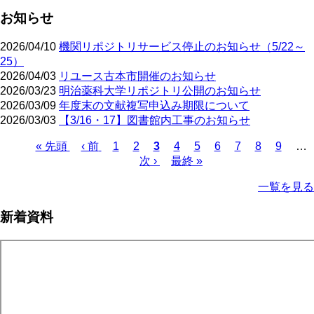
お知らせ
2026/04/10
機関リポジトリサービス停止のお知らせ（5/22～
25）
2026/04/03
リユース古本市開催のお知らせ
2026/03/23
明治薬科大学リポジトリ公開のお知らせ
2026/03/09
年度末の文献複写申込み期限について
2026/03/03
【3/16・17】図書館内工事のお知らせ
先
« 先頭
前
‹ 前
ペ
1
ペ
2
カ
3
ペ
4
ペ
5
ペ
6
ペ
7
ペ
8
ペ
9
…
頭
ペ
ー
ー
次
次 ›
レ
最
最終 »
ー
ー
ー
ー
ー
ー
ペ
ペ
ー
ジ
ジ
ペ
ン
終
ジ
ジ
ジ
ジ
ジ
ジ
ー
一覧を見る
ー
ジ
ー
ト
ペ
ジ
ジ
ジ
ペ
ー
送
新着資料
ー
ジ
り
ジ