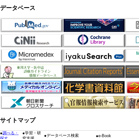
データベース
サイトマップ
●
調べる・
●学習・研
●データベース検索
●e-Book
探す
究支援