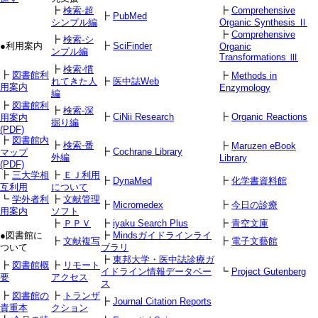
┣
検索-超
┣
Comprehensive
┣
PubMed
シンプル編
Organic Synthesis Ⅱ
┣
Comprehensive
┣
検索-シ
●利用案内
┣
SciFinder
Organic
ンプル編
Transformations Ⅲ
┣
検索-慣
┣
図書館利
┣
Methods in
れてきた人
┣
医中誌Web
用案内
Enzymology
編
┣
図書館利
┣
検索-深
┣
CiNii Research
┣
Organic Reactions
用案内
掘り編
(PDF)
┣
図書館内
┣
検索-番
┣
Maruzen eBook
┣
Cochrane Library
マップ
外編
Library
(PDF)
┣
三大学相
┣
ＥＪ利用
┣
DynaMed
┣
化学書資料館
互利用
について
┗
学外者利
┣
文献管理
┣
Micromedex
┣
今日の診療
用案内
ソフト
┣
ＰＰＶ
┣
iyaku Search Plus
┣
青空文庫
●図書館に
┣
Mindsガイドラインライ
┣
文献複写
┣
電子文藝館
ついて
ブラリ
┣
東邦大学・医中誌診療ガ
┣
図書館概
┣
リモート
イドライン情報データベー
┗
Project Gutenberg
要
アクセス
ス
┣
図書館の
┣
トランザ
┣
Journal Citation Reports
貴重本
クション