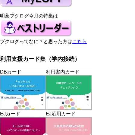
明薬ブクログ今月の特集は
ブクログってなに？と思った方は
こちら
利用支援カード集（学内接続）
DBカード
利用案内カード
EJカード
EJ応用カード