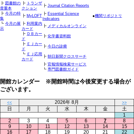
┣
図書館の
┣
トランザ
┣
Journal Citation Reports
貴重本
クション
┣
今月の特
┣
Essential Science
┣
MyLOFT
●
機関リポジトリ
集
Indicators
┗
今月の展
┣
利用案内
┣
メディカルオンライン
示
カード
┣
ＤＢカー
┣
化学書資料館
ド
┣
ＥＪカー
┣
今日の診療
ド
┗
ＥＪ応用
┣
朝日新聞クロスサーチ
カード
┣
官報情報検索サービス
┗
専門図書館ガイド
開館カレンダー ※開館時間は今後変更する場合が
ございます。
2026年 8月
<<
>>
日
月
火
水
木
金
土
1
2
3
4
5
6
7
8
9
10
11
12
13
14
15
16
17
18
19
20
21
22