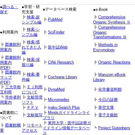
●
調べる・
●学習・研
●データベース検索
●e-Book
探す
究支援
┣
検索-超
┣
Comprehensive
┣
PubMed
シンプル編
Organic Synthesis Ⅱ
┣
Comprehensive
┣
検索-シ
●利用案内
┣
SciFinder
Organic
ンプル編
Transformations Ⅲ
┣
検索-慣
┣
図書館利
┣
Methods in
れてきた人
┣
医中誌Web
用案内
Enzymology
編
┣
図書館利
┣
検索-深
┣
CiNii Research
┣
Organic Reactions
用案内
掘り編
(PDF)
┣
図書館内
┣
検索-番
┣
Maruzen eBook
┣
Cochrane Library
マップ
外編
Library
(PDF)
┣
三大学相
┣
ＥＪ利用
┣
DynaMed
┣
化学書資料館
互利用
について
┗
学外者利
┣
文献管理
┣
Micromedex
┣
今日の診療
用案内
ソフト
┣
ＰＰＶ
┣
iyaku Search Plus
┣
青空文庫
●図書館に
┣
Mindsガイドラインライ
┣
文献複写
┣
電子文藝館
ついて
ブラリ
┣
東邦大学・医中誌診療ガ
┣
図書館概
┣
リモート
イドライン情報データベー
┗
Project Gutenberg
要
アクセス
ス