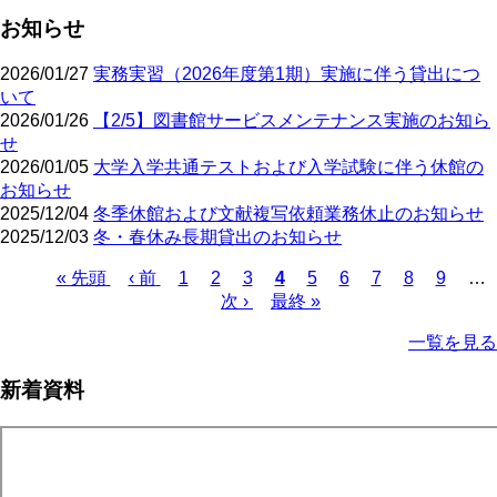
お知らせ
2026/01/27
実務実習（2026年度第1期）実施に伴う貸出につ
いて
2026/01/26
【2/5】図書館サービスメンテナンス実施のお知ら
せ
2026/01/05
大学入学共通テストおよび入学試験に伴う休館の
お知らせ
2025/12/04
冬季休館および文献複写依頼業務休止のお知らせ
2025/12/03
冬・春休み長期貸出のお知らせ
先
« 先頭
前
‹ 前
ペ
1
ペ
2
ペ
3
カ
4
ペ
5
ペ
6
ペ
7
ペ
8
ペ
9
…
頭
ペ
ー
ー
次
次 ›
ー
最
最終 »
レ
ー
ー
ー
ー
ー
ペ
ペ
ー
ジ
ジ
ペ
ジ
終
ン
ジ
ジ
ジ
ジ
ジ
ー
一覧を見る
ー
ジ
ー
ペ
ト
ジ
ジ
ジ
ー
ペ
送
新着資料
ジ
ー
り
ジ