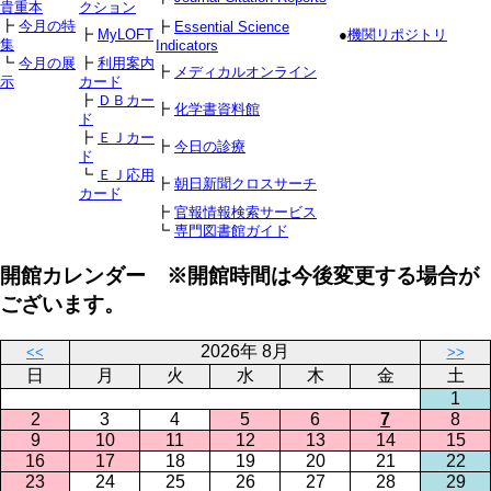
貴重本
クション
┣
今月の特
┣
Essential Science
┣
MyLOFT
●
機関リポジトリ
集
Indicators
┗
今月の展
┣
利用案内
┣
メディカルオンライン
示
カード
┣
ＤＢカー
┣
化学書資料館
ド
┣
ＥＪカー
┣
今日の診療
ド
┗
ＥＪ応用
┣
朝日新聞クロスサーチ
カード
┣
官報情報検索サービス
┗
専門図書館ガイド
開館カレンダー ※開館時間は今後変更する場合が
ございます。
2026年 8月
<<
>>
日
月
火
水
木
金
土
1
2
3
4
5
6
7
8
9
10
11
12
13
14
15
16
17
18
19
20
21
22
23
24
25
26
27
28
29