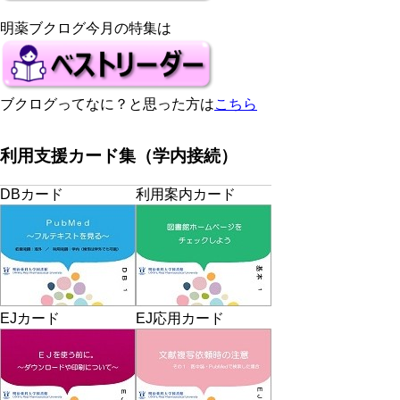
明薬ブクログ今月の特集は
ブクログってなに？と思った方は
こちら
利用支援カード集（学内接続）
DBカード
利用案内カード
EJカード
EJ応用カード