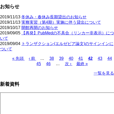
お知らせ
2019/11/13
冬休み・春休み長期貸出のお知らせ
2019/11/13
実務実習（第4期）実施に伴う貸出について
2019/10/17
開館再開のお知らせ
2019/09/05
【再発】PubMedの不具合（リンカー非表示）につ
いて
2019/09/04
トランザクション(エルゼビア論文)のサインインに
ついて
先
« 先頭
前
‹ 前
…
ペ
38
ペ
39
ペ
40
ペ
41
カ
42
ペ
43
ペ
44
頭
ペ
ペ
45
ペ
46
ー
…
ー
次
次 ›
ー
最
最終 »
ー
レ
ー
ー
ペ
ペ
ー
ー
ー
ジ
ジ
ペ
ジ
終
ジ
ン
ジ
ジ
ー
一覧を見る
ー
ジ
ジ
ジ
ー
ペ
ト
ジ
ジ
ジ
ー
ペ
送
新着資料
ジ
ー
り
ジ