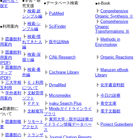
●
調べる・
●学習・研
●データベース検索
●e-Book
探す
究支援
┣
検索-超
┣
Comprehensive
┣
PubMed
シンプル編
Organic Synthesis Ⅱ
┣
Comprehensive
┣
検索-シ
●利用案内
┣
SciFinder
Organic
ンプル編
Transformations Ⅲ
┣
検索-慣
┣
図書館利
┣
Methods in
れてきた人
┣
医中誌Web
用案内
Enzymology
編
┣
図書館利
┣
検索-深
┣
CiNii Research
┣
Organic Reactions
用案内
掘り編
(PDF)
┣
図書館内
┣
検索-番
┣
Maruzen eBook
┣
Cochrane Library
マップ
外編
Library
(PDF)
┣
三大学相
┣
ＥＪ利用
┣
DynaMed
┣
化学書資料館
互利用
について
┗
学外者利
┣
文献管理
┣
Micromedex
┣
今日の診療
用案内
ソフト
┣
ＰＰＶ
┣
iyaku Search Plus
┣
青空文庫
●図書館に
┣
Mindsガイドラインライ
┣
文献複写
┣
電子文藝館
ついて
ブラリ
┣
東邦大学・医中誌診療ガ
┣
図書館概
┣
リモート
イドライン情報データベー
┗
Project Gutenberg
要
アクセス
ス
┣
図書館の
┣
トランザ
┣
Journal Citation Reports