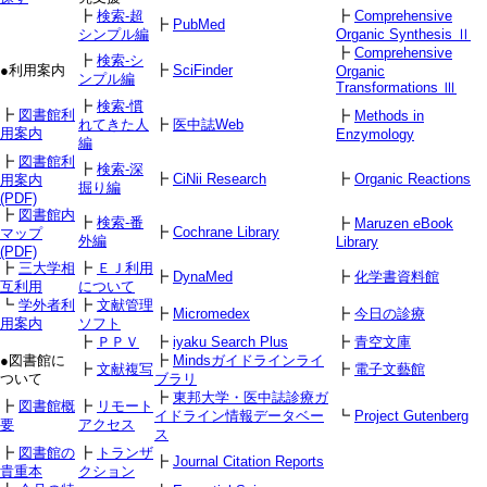
┣
検索-超
┣
Comprehensive
┣
PubMed
シンプル編
Organic Synthesis Ⅱ
┣
Comprehensive
┣
検索-シ
●利用案内
┣
SciFinder
Organic
ンプル編
Transformations Ⅲ
┣
検索-慣
┣
図書館利
┣
Methods in
れてきた人
┣
医中誌Web
用案内
Enzymology
編
┣
図書館利
┣
検索-深
┣
CiNii Research
┣
Organic Reactions
用案内
掘り編
(PDF)
┣
図書館内
┣
検索-番
┣
Maruzen eBook
┣
Cochrane Library
マップ
外編
Library
(PDF)
┣
三大学相
┣
ＥＪ利用
┣
DynaMed
┣
化学書資料館
互利用
について
┗
学外者利
┣
文献管理
┣
Micromedex
┣
今日の診療
用案内
ソフト
┣
ＰＰＶ
┣
iyaku Search Plus
┣
青空文庫
●図書館に
┣
Mindsガイドラインライ
┣
文献複写
┣
電子文藝館
ついて
ブラリ
┣
東邦大学・医中誌診療ガ
┣
図書館概
┣
リモート
イドライン情報データベー
┗
Project Gutenberg
要
アクセス
ス
┣
図書館の
┣
トランザ
┣
Journal Citation Reports
貴重本
クション