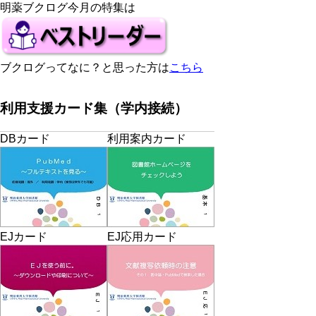
明薬ブクログ今月の特集は
ブクログってなに？と思った方は
こちら
利用支援カード集（学内接続）
DBカード
利用案内カード
EJカード
EJ応用カード