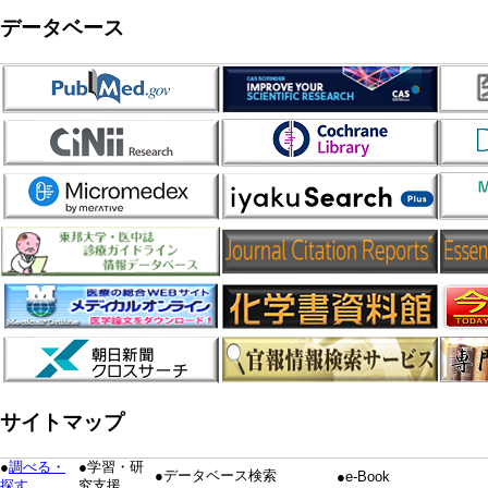
データベース
サイトマップ
●
調べる・
●学習・研
●データベース検索
●e-Book
探す
究支援