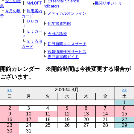
┣
今月の特
┣
Essential Science
┣
MyLOFT
●
機関リポジトリ
集
Indicators
┗
今月の展
┣
利用案内
┣
メディカルオンライン
示
カード
┣
ＤＢカー
┣
化学書資料館
ド
┣
ＥＪカー
┣
今日の診療
ド
┗
ＥＪ応用
┣
朝日新聞クロスサーチ
カード
┣
官報情報検索サービス
┗
専門図書館ガイド
開館カレンダー ※開館時間は今後変更する場合が
ございます。
2026年 8月
<<
>>
日
月
火
水
木
金
土
1
2
3
4
5
6
7
8
9
10
11
12
13
14
15
16
17
18
19
20
21
22
23
24
25
26
27
28
29
30
31