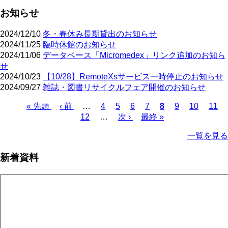
お知らせ
2024/12/10
冬・春休み長期貸出のお知らせ
2024/11/25
臨時休館のお知らせ
2024/11/06
データベース「Micromedex」リンク追加のお知ら
せ
2024/10/23
【10/28】RemoteXsサービス一時停止のお知らせ
2024/09/27
雑誌・図書リサイクルフェア開催のお知らせ
先
« 先頭
前
‹ 前
…
ペ
4
ペ
5
ペ
6
ペ
7
カ
8
ペ
9
ペ
10
ペ
11
頭
ペ
12
…
ー
ー
次
次 ›
ー
最
最終 »
ー
レ
ー
ー
ー
ペ
ペ
ー
ジ
ジ
ペ
ジ
終
ジ
ン
ジ
ジ
ジ
ー
一覧を見る
ー
ジ
ー
ペ
ト
ジ
ジ
ジ
ー
ペ
送
新着資料
ジ
ー
り
ジ