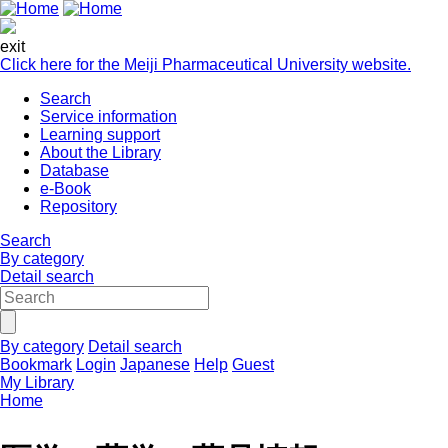
exit
Click here for the Meiji Pharmaceutical University website.
Search
Service information
Learning support
About the Library
Database
e-Book
Repository
Search
By category
Detail search
By category
Detail search
Bookmark
Login
Japanese
Help
Guest
My Library
Home