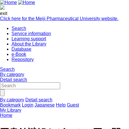
exit
Click here for the Meiji Pharmaceutical University website.
Search
Service information
Learning support
About the Library
Database
e-Book
Repository
Search
By category
Detail search
By category
Detail search
Bookmark
Login
Japanese
Help
Guest
My Library
Home