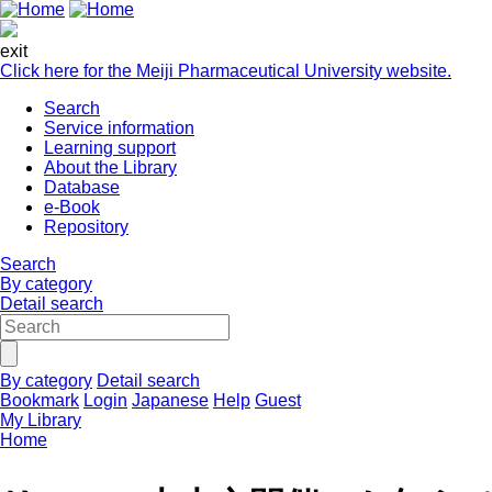
exit
Click here for the Meiji Pharmaceutical University website.
Search
Service information
Learning support
About the Library
Database
e-Book
Repository
Search
By category
Detail search
By category
Detail search
Bookmark
Login
Japanese
Help
Guest
My Library
Home