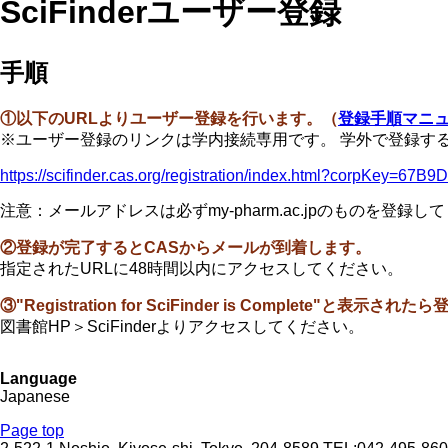
SciFinderユーザー登録
手順
①以下のURLよりユーザー登録を行います。（
登録手順マニ
※ユーザー登録のリンクは学内接続専用です。 学外で登録す
https://scifinder.cas.org/registration/index.html?corpKe
注意：メールアドレスは必ずmy-pharm.ac.jpのものを登録し
②登録が完了するとCASからメールが到着します。
指定されたURLに48時間以内にアクセスしてください。
③"Registration for SciFinder is Complete"と表示さ
図書館HP＞SciFinderよりアクセスしてください。
Language
Japanese
Page top