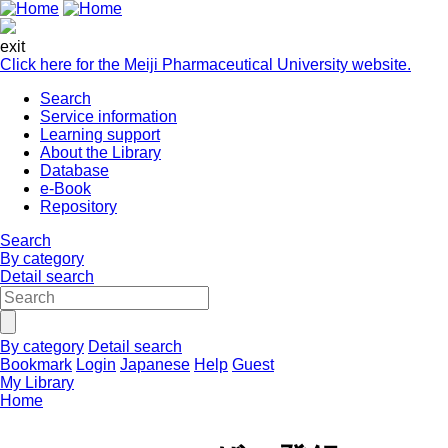
exit
Click here for the Meiji Pharmaceutical University website.
Search
Service information
Learning support
About the Library
Database
e-Book
Repository
Search
By category
Detail search
By category
Detail search
Bookmark
Login
Japanese
Help
Guest
My Library
Home