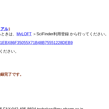
ュアル
）
るときは、
MyLOFT
＞SciFinder利用登録 から行ってください。
y=67B9D1EBX86F35055X71B48B75551228DEB9
てください。
れたら登録完了です。