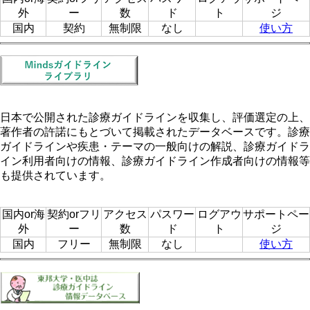
外
ー
数
ド
ト
ジ
国内
契約
無制限
なし
使い方
日本で公開された診療ガイドラインを収集し、評価選定の上、
著作者の許諾にもとづいて掲載されたデータベースです。診療
ガイドラインや疾患・テーマの一般向けの解説、診療ガイドラ
イン利用者向けの情報、診療ガイドライン作成者向けの情報等
も提供されています。
国内or海
契約orフリ
アクセス
パスワー
ログアウ
サポートペー
外
ー
数
ド
ト
ジ
国内
フリー
無制限
なし
使い方