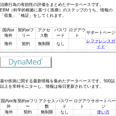
治療行為の有効性の評価をまとめたデータベースです。
EBM（科学的根拠に基づく医療）のステップのうち、情報の
「収集」「検証」をしてくれます。
国内or
契約orフ
アクセ
パスワ
ログアウ
サポートページ
海外
リー
ス数
ード
ト
レファレンスガ
海外
契約
無制限
なし
イド
薬や疾病に関する最新情報を集めたデータベースです。500誌
以上を常時モニターし、情報は毎日更新されています。
国内or海
契約orフリ
アクセス
パスワー
ログアウ
サポートペー
外
ー
数
ド
ト
ジ
海外
契約
無制限
なし
使い方