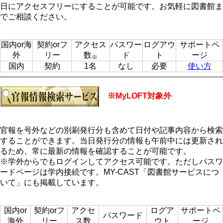
日にアクセスフリーにすることが可能です。お気軽に図書館ま
でご相談ください。
国内or海
契約orフ
アクセス
パスワー
ログアウ
サポートペ
外
リー
数
ド
ト
ージ
※
国内
契約
1名
なし
必要
使い方
※MyLOFT対象外
官報を号外などの別刷発行分も含めて日付や記事内容から検索
することができます。当日発行分の情報も午前中には更新され
るため、常に最新の情報を確認することが可能です。
※学外からでもログインしてアクセス可能です。ただしパスワ
ードページは学内接続です。MY-CAST「図書館サービスにつ
いて」にも掲載しています。
国内or
契約orフ
アクセ
ログア
サポートペ
パスワード
海外
リー
ス数
ウト
ージ