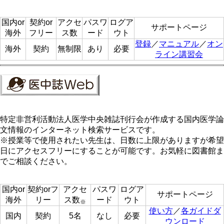
国内or
契約or
アクセ
パスワ
ログア
サポートページ
海外
フリー
ス数
ード
ウト
登録
／
マニュアル
／
オン
海外
契約
無制限
あり
必要
ライン講習会
特定非営利活動法人医学中央雑誌刊行会が作成する国内医学論
文情報のインターネット検索サービスです。
※授業等で使用されたい先生は、日数に上限がありますが希望
日にアクセスフリーにすることが可能です。お気軽に図書館ま
でご相談ください。
国内or
契約orフ
アクセ
パスワ
ログア
サポートページ
海外
リー
ス数
ード
ウト
※
使い方
／
各ガイドダ
国内
契約
5名
なし
必要
ウンロード