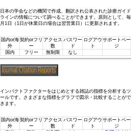
日本の学会などの機関で作成、翻訳され公表された診療ガイド
ラインの情報について調べることができます。原則として、毎
月1日（1日が休業日の場合は翌営業日）に更新されます。
国内or海
契約orフリ
アクセス
パスワー
ログアウ
サポートペー
外
ー
数
ド
ト
ジ
国内
フリー
無制限
なし
インパクトファクターをはじめとする雑誌の指標を分析するツ
ールです。さまざまな指標をグラフで図示・比較することがで
きます。
国内or海
契約orフリ
アクセス
パスワー
ログアウ
サポートペー
外
ー
数
ド
ト
ジ