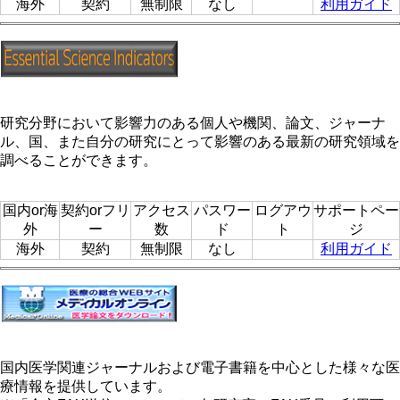
海外
契約
無制限
なし
利用ガイド
研究分野において影響力のある個人や機関、論文、ジャーナ
ル、国、また自分の研究にとって影響のある最新の研究領域を
調べることができます。
国内or海
契約orフリ
アクセス
パスワー
ログアウ
サポートペー
外
ー
数
ド
ト
ジ
海外
契約
無制限
なし
利用ガイド
国内医学関連ジャーナルおよび電子書籍を中心とした様々な医
療情報を提供しています。