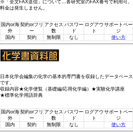
※「全文FAX送信」について…各研究室のFAX番号で利用可。
料金は発生しません。
国内or海
契約orフリ
アクセス
パスワー
ログアウ
サポートペー
外
ー
数
ド
ト
ジ
国内
契約
無制限
なし
使い方
日本化学会編集の化学の基本的専門書を収録したデータベース
です。
収録内容★化学便覧（基礎編/応用化学編）★実験化学講座
★標準化学用語辞典
国内or海
契約orフリ
アクセス
パスワー
ログアウ
サポートペー
外
ー
数
ド
ト
ジ
国内
契約
無制限
なし
使い方