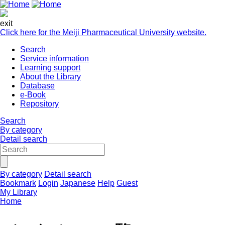
exit
Click here for the Meiji Pharmaceutical University website.
Search
Service information
Learning support
About the Library
Database
e-Book
Repository
Search
By category
Detail search
By category
Detail search
Bookmark
Login
Japanese
Help
Guest
My Library
Home