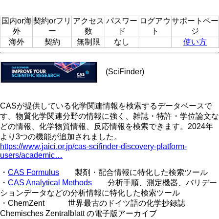
国内or海
契約orフリ
アクセス
パスワー
ログアウ
サポートペー
外
ー
数
ド
ト
ジ
海外
契約
無制限
なし
使い方
(SciFinder)
CASが提供している化学関連情報を検索するデータベースで
す。物質化学関連分野の情報に強く、雑誌・特許・学位論文な
どの情報、化学物質情報、反応情報を検索できます。2024年
より3つの機能が追加されました。
https://www.jaici.or.jp/cas-scifinder-discovery-platform-
users/academic…
・
CAS Formulus
製剤・配合情報に特化した検索ツール
・
CAS Analytical Methods
分析手順、測定機器、バリデー
ションデータなどの分析情報に特化した検索ツール
・ChemZent 世界最古のドイツ語の化学抄録誌
Chemisches Zentralblatt の電子版アーカイブ