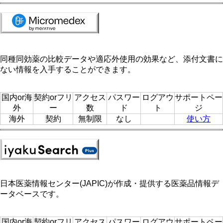
同種同効薬の比較データや適応外使用の効果など、添付文書に
ない情報を入手することができます。
国内or海
契約orフリ
アクセス
パスワー
ログアウ
サポートペー
外
ー
数
ド
ト
ジ
海外
契約
無制限
なし
使い方
日本医薬情報センター(JAPIC)が作成・提供する医薬品情報デ
ータベースです。
国内or海
契約orフリ
アクセス
パスワー
ログアウ
サポートペー