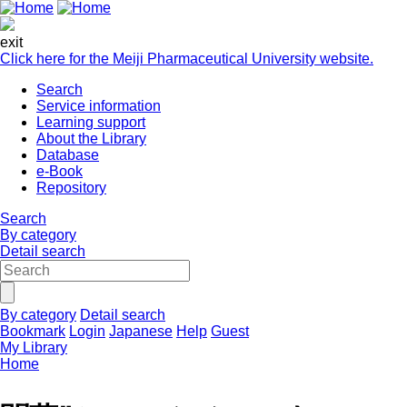
exit
Click here for the Meiji Pharmaceutical University website.
Search
Service information
Learning support
About the Library
Database
e-Book
Repository
Search
By category
Detail search
By category
Detail search
Bookmark
Login
Japanese
Help
Guest
My Library
Home