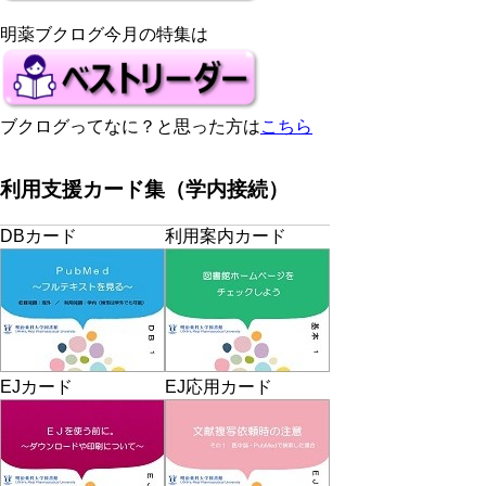
明薬ブクログ今月の特集は
ブクログってなに？と思った方は
こちら
利用支援カード集（学内接続）
DBカード
利用案内カード
EJカード
EJ応用カード