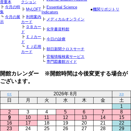
貴重本
クション
┣
今月の特
┣
Essential Science
┣
MyLOFT
●
機関リポジトリ
集
Indicators
┗
今月の展
┣
利用案内
┣
メディカルオンライン
示
カード
┣
ＤＢカー
┣
化学書資料館
ド
┣
ＥＪカー
┣
今日の診療
ド
┗
ＥＪ応用
┣
朝日新聞クロスサーチ
カード
┣
官報情報検索サービス
┗
専門図書館ガイド
開館カレンダー ※開館時間は今後変更する場合が
ございます。
2026年 8月
<<
>>
日
月
火
水
木
金
土
1
2
3
4
5
6
7
8
9
10
11
12
13
14
15
16
17
18
19
20
21
22
23
24
25
26
27
28
29