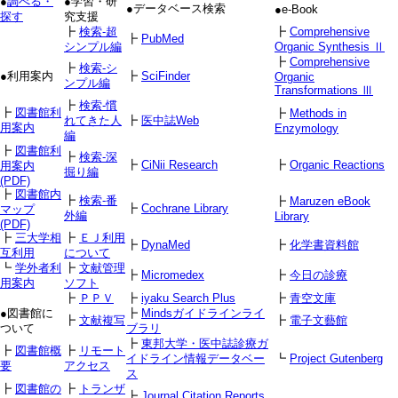
●
調べる・
●学習・研
●データベース検索
●e-Book
探す
究支援
┣
検索-超
┣
Comprehensive
┣
PubMed
シンプル編
Organic Synthesis Ⅱ
┣
Comprehensive
┣
検索-シ
●利用案内
┣
SciFinder
Organic
ンプル編
Transformations Ⅲ
┣
検索-慣
┣
図書館利
┣
Methods in
れてきた人
┣
医中誌Web
用案内
Enzymology
編
┣
図書館利
┣
検索-深
┣
CiNii Research
┣
Organic Reactions
用案内
掘り編
(PDF)
┣
図書館内
┣
検索-番
┣
Maruzen eBook
┣
Cochrane Library
マップ
外編
Library
(PDF)
┣
三大学相
┣
ＥＪ利用
┣
DynaMed
┣
化学書資料館
互利用
について
┗
学外者利
┣
文献管理
┣
Micromedex
┣
今日の診療
用案内
ソフト
┣
ＰＰＶ
┣
iyaku Search Plus
┣
青空文庫
●図書館に
┣
Mindsガイドラインライ
┣
文献複写
┣
電子文藝館
ついて
ブラリ
┣
東邦大学・医中誌診療ガ
┣
図書館概
┣
リモート
イドライン情報データベー
┗
Project Gutenberg
要
アクセス
ス
┣
図書館の
┣
トランザ
┣
Journal Citation Reports