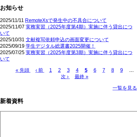
お知らせ
2025/11/11
RemoteXsで発生中の不具合について
2025/11/07
実務実習（2025年度第4期）実施に伴う貸出につ
いて
2025/10/31
文献複写依頼申込の画面変更について
2025/09/19
学生デジタル総選書2025開催！
2025/07/25
実務実習（2025年度第3期）実施に伴う貸出につ
いて
先
« 先頭
前
‹ 前
ペ
1
ペ
2
ペ
3
ペ
4
カ
5
ペ
6
ペ
7
ペ
8
ペ
9
…
頭
ペ
ー
ー
次
次 ›
ー
最
最終 »
ー
レ
ー
ー
ー
ー
ペ
ペ
ー
ジ
ジ
ペ
ジ
終
ジ
ン
ジ
ジ
ジ
ジ
ー
一覧を見る
ー
ジ
ー
ペ
ト
ジ
ジ
ジ
ー
ペ
送
新着資料
ジ
ー
り
ジ