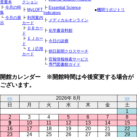
貴重本
クション
┣
今月の特
┣
Essential Science
┣
MyLOFT
●
機関リポジトリ
集
Indicators
┗
今月の展
┣
利用案内
┣
メディカルオンライン
示
カード
┣
ＤＢカー
┣
化学書資料館
ド
┣
ＥＪカー
┣
今日の診療
ド
┗
ＥＪ応用
┣
朝日新聞クロスサーチ
カード
┣
官報情報検索サービス
┗
専門図書館ガイド
開館カレンダー ※開館時間は今後変更する場合が
ございます。
2026年 8月
<<
>>
日
月
火
水
木
金
土
1
2
3
4
5
6
7
8
9
10
11
12
13
14
15
16
17
18
19
20
21
22
23
24
25
26
27
28
29