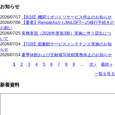
お知らせ
2026/07/17
【8/18】機関リポジトリサービス停止のお知らせ
2026/07/06
【重要】RemoteXsからMyLOFTへの移行手続きの
お願い
2026/07/25
実務実習（2026年度第3期）実施に伴う貸出につ
いて
2026/07/24
【7/28】図書館サービスメンテナンス実施のお知
らせ
2026/07/14
夏季休館および文献複写依頼業務休止のお知らせ
カ
1
ペ
2
ペ
3
ペ
4
ペ
5
ペ
6
ペ
7
ペ
8
ペ
9
…
次
次 ›
最
最終 »
レ
ー
ー
ー
ー
ー
ー
ー
ー
ペ
終
ペ
一覧を見る
ン
ジ
ジ
ジ
ジ
ジ
ジ
ジ
ジ
ー
ペ
ー
ト
ジ
ー
ジ
新着資料
ペ
ジ
送
ー
り
ジ