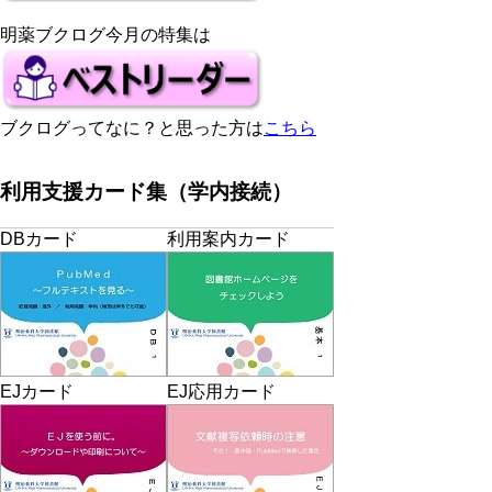
明薬ブクログ今月の特集は
ブクログってなに？と思った方は
こちら
利用支援カード集（学内接続）
DBカード
利用案内カード
EJカード
EJ応用カード