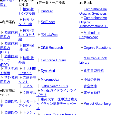
●
調べる・
●学習・研
●データベース検索
●e-Book
探す
究支援
┣
検索-超
┣
Comprehensive
┣
PubMed
シンプル編
Organic Synthesis Ⅱ
┣
Comprehensive
┣
検索-シ
●利用案内
┣
SciFinder
Organic
ンプル編
Transformations Ⅲ
┣
検索-慣
┣
図書館利
┣
Methods in
れてきた人
┣
医中誌Web
用案内
Enzymology
編
┣
図書館利
┣
検索-深
┣
CiNii Research
┣
Organic Reactions
用案内
掘り編
(PDF)
┣
図書館内
┣
検索-番
┣
Maruzen eBook
┣
Cochrane Library
マップ
外編
Library
(PDF)
┣
三大学相
┣
ＥＪ利用
┣
DynaMed
┣
化学書資料館
互利用
について
┗
学外者利
┣
文献管理
┣
Micromedex
┣
今日の診療
用案内
ソフト
┣
ＰＰＶ
┣
iyaku Search Plus
┣
青空文庫
●図書館に
┣
Mindsガイドラインライ
┣
文献複写
┣
電子文藝館
ついて
ブラリ
┣
東邦大学・医中誌診療ガ
┣
図書館概
┣
リモート
イドライン情報データベー
┗
Project Gutenberg
要
アクセス
ス
┣
図書館の
┣
トランザ
┣
Journal Citation Reports