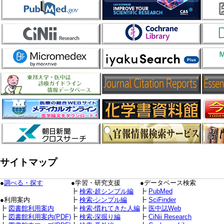
サイトマップ
●
調べる・探す
●学習・研究支援
●データベース検索
┣
検索-超シンプル編
┣
PubMed
●利用案内
┣
検索-シンプル編
┣
SciFinder
┣
図書館利用案内
┣
検索-慣れてきた人編
┣
医中誌Web
┣
図書館利用案内(PDF)
┣
検索-深掘り編
┣
CiNii Research