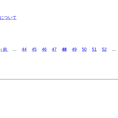
）について
前
‹ 前
…
ペ
44
ペ
45
ペ
46
ペ
47
カ
48
ペ
49
ペ
50
ペ
51
ペ
52
…
ペ
ー
ー
ー
ー
レ
ー
ー
ー
ー
ー
ジ
ジ
ジ
ジ
ン
ジ
ジ
ジ
ジ
ジ
ト
ペ
ー
ジ