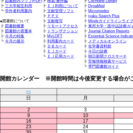
┣
図書館内マップ(PDF)
┣
検索-番外編
┣
Cochrane Library
┣
三大学相互利用
┣
ＥＪ利用について
┣
DynaMed
┗
学外者利用案内
┣
文献管理ソフト
┣
Micromedex
┣
ＰＰＶ
┣
iyaku Search Plus
●図書館について
┣
文献複写
┣
Mindsガイドラインライ
┣
図書館概要
┣
リモートアクセス
┣
東邦大学・医中誌診療ガ
┣
図書館の貴重本
┣
トランザクション
┣
Journal Citation Reports
┣
今月の特集
┣
MyLOFT
┣
Essential Science Indicat
┗
今月の展示
┣
利用案内カード
┣
メディカルオンライン
┣
ＤＢカード
┣
化学書資料館
┣
ＥＪカード
┣
今日の診療
┗
ＥＪ応用カード
┣
朝日新聞クロスサーチ
┣
官報情報検索サービス
┗
専門図書館ガイド
開館カレンダー ※開館時間は今後変更する場合が
<<
日
月
2
3
9
10
16
17
23
24
30
31