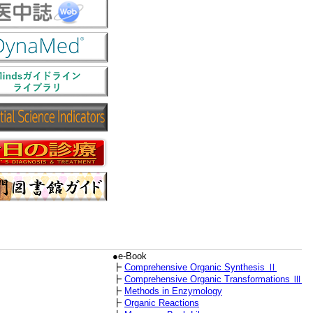
●e-Book
┣
Comprehensive Organic Synthesis Ⅱ
┣
Comprehensive Organic Transformations Ⅲ
┣
Methods in Enzymology
┣
Organic Reactions