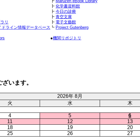
┣
Maruzen eBook Library
┣
化学書資料館
┣
今日の診療
┣
青空文庫
ブラリ
┣
電子文藝館
イドライン情報データベース
┗
Project Gutenberg
ors
●
機関リポジトリ
ございます。
2026年 8月
火
水
木
4
5
6
11
12
13
18
19
20
25
26
27