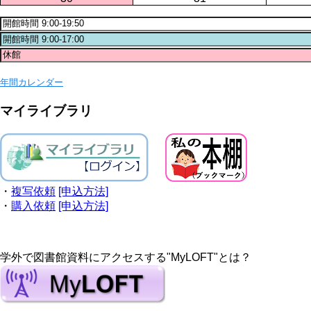
年間カレンダー
マイライブラリ
・
複写依頼
[申込方法]
・
購入依頼
[申込方法]
学外で図書館資料にアクセスする"MyLOFT"とは？