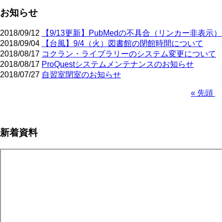
お知らせ
2018/09/12
【9/13更新】PubMedの不具合（リンカー非表示
2018/09/04
【台風】9/4（火）図書館の閉館時間について
2018/08/17
コクラン・ライブラリーのシステム変更について
2018/08/17
ProQuestシステムメンテナンスのお知らせ
2018/07/27
自習室閉室のお知らせ
先
« 先頭
頭
ペ
ペ
ー
ー
ジ
新着資料
ジ
送
り