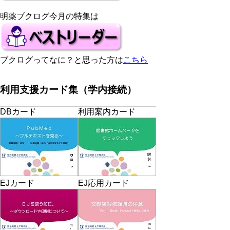
明薬ブクログ今月の特集は
ブクログってなに？と思った方は
こちら
利用支援カード集（学内接続）
DBカード
利用案内カード
EJカード
EJ応用カード