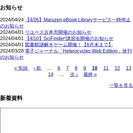
お知らせ
2024/04/24
【4/26】Maruzen eBook Libraryサービス一時停止
のお知らせ
2024/04/01
リユース古本市開催のお知らせ
2024/04/01
【4/10】SciFinderⁿ講習会開催のお知らせ
2024/04/01
図書館謎解きゲーム開催！【6月末まで】
2024/03/28
電子ジャーナル「Heterocycles Web Edition」休刊
のお知らせ
先
« 先頭
前
‹ 前
…
ペ
6
ペ
7
ペ
8
ペ
9
カ
10
ペ
11
ペ
12
ペ
13
頭
ペ
ペ
14
ー
…
ー
次
次 ›
ー
ー
最
最終 »
レ
ー
ー
ー
ペ
ペ
ー
ー
ジ
ジ
ペ
ジ
ジ
終
ン
ジ
ジ
ジ
ー
一覧を見る
ー
ジ
ジ
ー
ペ
ト
ジ
ジ
ジ
ー
ペ
送
新着資料
ジ
ー
り
ジ