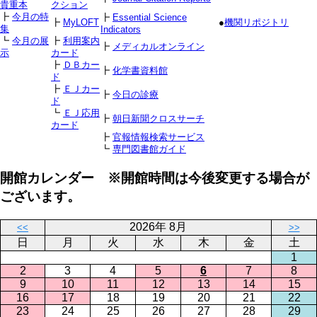
貴重本
クション
┣
今月の特
┣
Essential Science
┣
MyLOFT
●
機関リポジトリ
集
Indicators
┗
今月の展
┣
利用案内
┣
メディカルオンライン
示
カード
┣
ＤＢカー
┣
化学書資料館
ド
┣
ＥＪカー
┣
今日の診療
ド
┗
ＥＪ応用
┣
朝日新聞クロスサーチ
カード
┣
官報情報検索サービス
┗
専門図書館ガイド
開館カレンダー ※開館時間は今後変更する場合が
ございます。
2026年 8月
<<
>>
日
月
火
水
木
金
土
1
2
3
4
5
6
7
8
9
10
11
12
13
14
15
16
17
18
19
20
21
22
23
24
25
26
27
28
29