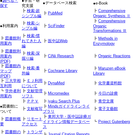
●
調べる・
●学習・研
●データベース検索
●e-Book
探す
究支援
┣
検索-超
┣
Comprehensive
┣
PubMed
シンプル編
Organic Synthesis Ⅱ
┣
Comprehensive
┣
検索-シ
●利用案内
┣
SciFinder
Organic
ンプル編
Transformations Ⅲ
┣
検索-慣
┣
図書館利
┣
Methods in
れてきた人
┣
医中誌Web
用案内
Enzymology
編
┣
図書館利
┣
検索-深
┣
CiNii Research
┣
Organic Reactions
用案内
掘り編
(PDF)
┣
図書館内
┣
検索-番
┣
Maruzen eBook
┣
Cochrane Library
マップ
外編
Library
(PDF)
┣
三大学相
┣
ＥＪ利用
┣
DynaMed
┣
化学書資料館
互利用
について
┗
学外者利
┣
文献管理
┣
Micromedex
┣
今日の診療
用案内
ソフト
┣
ＰＰＶ
┣
iyaku Search Plus
┣
青空文庫
●図書館に
┣
Mindsガイドラインライ
┣
文献複写
┣
電子文藝館
ついて
ブラリ
┣
東邦大学・医中誌診療ガ
┣
図書館概
┣
リモート
イドライン情報データベー
┗
Project Gutenberg
要
アクセス
ス
┣
図書館の
┣
トランザ
┣
Journal Citation Reports