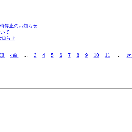
ス一時停止のお知らせ
ついて
お知らせ
先頭
前
‹ 前
…
ペ
3
ペ
4
ペ
5
ペ
6
カ
7
ペ
8
ペ
9
ペ
10
ペ
11
…
次
次 
ペ
ー
ー
ー
ー
レ
ー
ー
ー
ー
ペ
ー
ジ
ジ
ジ
ジ
ン
ジ
ジ
ジ
ジ
ー
ジ
ト
ジ
ペ
ー
ジ