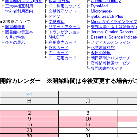
┣
図書館内マップ(PDF)
┣
検索-番外編
┣
Cochrane Library
┣
三大学相互利用
┣
ＥＪ利用について
┣
DynaMed
┗
学外者利用案内
┣
文献管理ソフト
┣
Micromedex
┣
ＰＰＶ
┣
iyaku Search Plus
●図書館について
┣
文献複写
┣
Mindsガイドラインライ
┣
図書館概要
┣
リモートアクセス
┣
東邦大学・医中誌診療ガ
┣
図書館の貴重本
┣
トランザクション
┣
Journal Citation Reports
┣
今月の特集
┣
MyLOFT
┣
Essential Science Indicat
┗
今月の展示
┣
利用案内カード
┣
メディカルオンライン
┣
ＤＢカード
┣
化学書資料館
┣
ＥＪカード
┣
今日の診療
┗
ＥＪ応用カード
┣
朝日新聞クロスサーチ
┣
官報情報検索サービス
┗
専門図書館ガイド
開館カレンダー ※開館時間は今後変更する場合が
<<
日
月
2
3
9
10
16
17
23
24
30
31