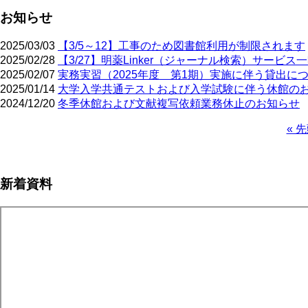
お知らせ
2025/03/03
【3/5～12】工事のため図書館利用が制限されます
2025/02/28
【3/27】明薬Linker（ジャーナル検索）サービ
2025/02/07
実務実習（2025年度 第1期）実施に伴う貸出に
2025/01/14
大学入学共通テストおよび入学試験に伴う休館の
2024/12/20
冬季休館および文献複写依頼業務休止のお知らせ
先
« 
頭
ペ
ペ
ー
ー
ジ
新着資料
ジ
送
り