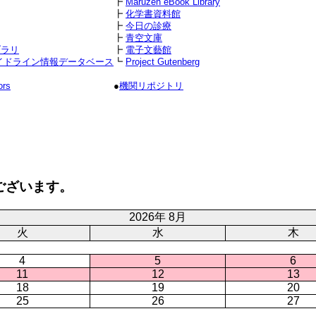
┣
Maruzen eBook Library
┣
化学書資料館
┣
今日の診療
┣
青空文庫
ブラリ
┣
電子文藝館
イドライン情報データベース
┗
Project Gutenberg
ors
●
機関リポジトリ
ございます。
2026年 8月
火
水
木
4
5
6
11
12
13
18
19
20
25
26
27