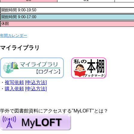
年間カレンダー
マイライブラリ
・
複写依頼
[申込方法]
・
購入依頼
[申込方法]
学外で図書館資料にアクセスする"MyLOFT"とは？