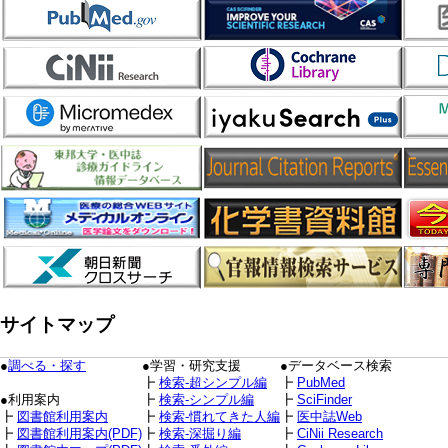
サイトマップ
●
調べる・探す
●学習・研究支援
●データベース検索
┣
検索-超シンプル編
┣
PubMed
●利用案内
┣
検索-シンプル編
┣
SciFinder
┣
図書館利用案内
┣
検索-慣れてきた人編
┣
医中誌Web
┣
図書館利用案内(PDF)
┣
検索-深掘り編
┣
CiNii Research