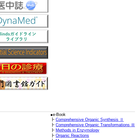
●e-Book
┣
Comprehensive Organic Synthesis Ⅱ
┣
Comprehensive Organic Transformations Ⅲ
┣
Methods in Enzymology
┣
Organic Reactions