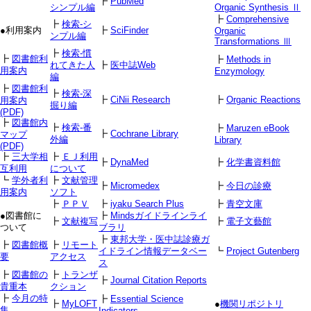
┣
PubMed
シンプル編
Organic Synthesis Ⅱ
┣
Comprehensive
┣
検索-シ
●利用案内
┣
SciFinder
Organic
ンプル編
Transformations Ⅲ
┣
検索-慣
┣
図書館利
┣
Methods in
れてきた人
┣
医中誌Web
用案内
Enzymology
編
┣
図書館利
┣
検索-深
┣
CiNii Research
┣
Organic Reactions
用案内
掘り編
(PDF)
┣
図書館内
┣
検索-番
┣
Maruzen eBook
┣
Cochrane Library
マップ
外編
Library
(PDF)
┣
三大学相
┣
ＥＪ利用
┣
DynaMed
┣
化学書資料館
互利用
について
┗
学外者利
┣
文献管理
┣
Micromedex
┣
今日の診療
用案内
ソフト
┣
ＰＰＶ
┣
iyaku Search Plus
┣
青空文庫
●図書館に
┣
Mindsガイドラインライ
┣
文献複写
┣
電子文藝館
ついて
ブラリ
┣
東邦大学・医中誌診療ガ
┣
図書館概
┣
リモート
イドライン情報データベー
┗
Project Gutenberg
要
アクセス
ス
┣
図書館の
┣
トランザ
┣
Journal Citation Reports
貴重本
クション
┣
今月の特
┣
Essential Science
┣
MyLOFT
●
機関リポジトリ
集
Indicators