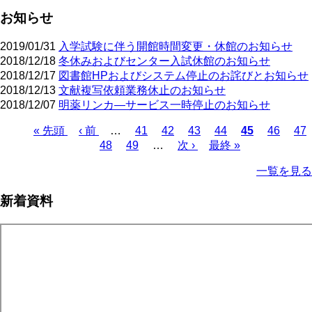
お知らせ
2019/01/31
入学試験に伴う開館時間変更・休館のお知らせ
2018/12/18
冬休みおよびセンター入試休館のお知らせ
2018/12/17
図書館HPおよびシステム停止のお詫びとお知らせ
2018/12/13
文献複写依頼業務休止のお知らせ
2018/12/07
明薬リンカ―サービス一時停止のお知らせ
先
« 先頭
前
‹ 前
…
ペ
41
ペ
42
ペ
43
ペ
44
カ
45
ペ
46
ペ
47
頭
ペ
ペ
48
ペ
49
ー
…
ー
次
次 ›
ー
最
最終 »
ー
レ
ー
ー
ペ
ペ
ー
ー
ー
ジ
ジ
ペ
ジ
終
ジ
ン
ジ
ジ
ー
一覧を見る
ー
ジ
ジ
ジ
ー
ペ
ト
ジ
ジ
ジ
ー
ペ
送
新着資料
ジ
ー
り
ジ