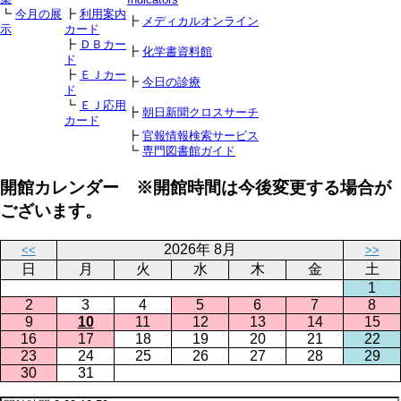
┗
今月の展
┣
利用案内
┣
メディカルオンライン
示
カード
┣
ＤＢカー
┣
化学書資料館
ド
┣
ＥＪカー
┣
今日の診療
ド
┗
ＥＪ応用
┣
朝日新聞クロスサーチ
カード
┣
官報情報検索サービス
┗
専門図書館ガイド
開館カレンダー ※開館時間は今後変更する場合が
ございます。
2026年 8月
<<
>>
日
月
火
水
木
金
土
1
2
3
4
5
6
7
8
9
10
11
12
13
14
15
16
17
18
19
20
21
22
23
24
25
26
27
28
29
30
31