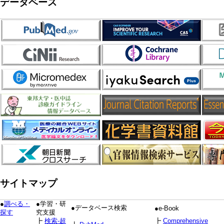
データベース
サイトマップ
●
調べる・
●学習・研
●データベース検索
●e-Book
探す
究支援
┣
検索-超
┣
Comprehensive