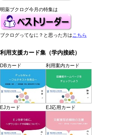
明薬ブクログ今月の特集は
ブクログってなに？と思った方は
こちら
利用支援カード集（学内接続）
DBカード
利用案内カード
EJカード
EJ応用カード