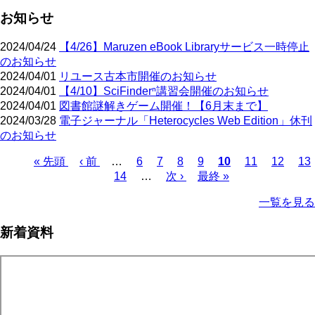
お知らせ
2024/04/24
【4/26】Maruzen eBook Libraryサービス一時停止
のお知らせ
2024/04/01
リユース古本市開催のお知らせ
2024/04/01
【4/10】SciFinderⁿ講習会開催のお知らせ
2024/04/01
図書館謎解きゲーム開催！【6月末まで】
2024/03/28
電子ジャーナル「Heterocycles Web Edition」休刊
のお知らせ
先
« 先頭
前
‹ 前
…
ペ
6
ペ
7
ペ
8
ペ
9
カ
10
ペ
11
ペ
12
ペ
13
頭
ペ
ペ
14
ー
…
ー
次
次 ›
ー
ー
最
最終 »
レ
ー
ー
ー
ペ
ペ
ー
ー
ジ
ジ
ペ
ジ
ジ
終
ン
ジ
ジ
ジ
ー
一覧を見る
ー
ジ
ジ
ー
ペ
ト
ジ
ジ
ジ
ー
ペ
送
新着資料
ジ
ー
り
ジ