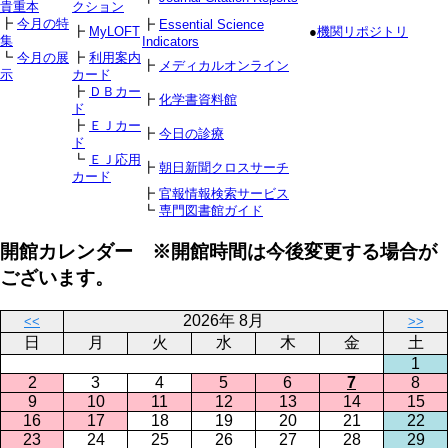
貴重本
クション
┣
今月の特
┣
Essential Science
┣
MyLOFT
●
機関リポジトリ
集
Indicators
┗
今月の展
┣
利用案内
┣
メディカルオンライン
示
カード
┣
ＤＢカー
┣
化学書資料館
ド
┣
ＥＪカー
┣
今日の診療
ド
┗
ＥＪ応用
┣
朝日新聞クロスサーチ
カード
┣
官報情報検索サービス
┗
専門図書館ガイド
開館カレンダー ※開館時間は今後変更する場合が
ございます。
2026年 8月
<<
>>
日
月
火
水
木
金
土
1
2
3
4
5
6
7
8
9
10
11
12
13
14
15
16
17
18
19
20
21
22
23
24
25
26
27
28
29