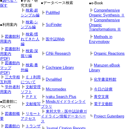
●
調べる・
●学習・研
●データベース検索
●e-Book
探す
究支援
┣
検索-超
┣
Comprehensive
┣
PubMed
シンプル編
Organic Synthesis Ⅱ
┣
Comprehensive
┣
検索-シ
●利用案内
┣
SciFinder
Organic
ンプル編
Transformations Ⅲ
┣
検索-慣
┣
図書館利
┣
Methods in
れてきた人
┣
医中誌Web
用案内
Enzymology
編
┣
図書館利
┣
検索-深
┣
CiNii Research
┣
Organic Reactions
用案内
掘り編
(PDF)
┣
図書館内
┣
検索-番
┣
Maruzen eBook
┣
Cochrane Library
マップ
外編
Library
(PDF)
┣
三大学相
┣
ＥＪ利用
┣
DynaMed
┣
化学書資料館
互利用
について
┗
学外者利
┣
文献管理
┣
Micromedex
┣
今日の診療
用案内
ソフト
┣
ＰＰＶ
┣
iyaku Search Plus
┣
青空文庫
●図書館に
┣
Mindsガイドラインライ
┣
文献複写
┣
電子文藝館
ついて
ブラリ
┣
東邦大学・医中誌診療ガ
┣
図書館概
┣
リモート
イドライン情報データベー
┗
Project Gutenberg
要
アクセス
ス
┣
図書館の
┣
トランザ
┣
Journal Citation Reports