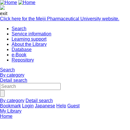
exit
Click here for the Meiji Pharmaceutical University website.
Search
Service information
Learning support
About the Library
Database
e-Book
Repository
Search
By category
Detail search
By category
Detail search
Bookmark
Login
Japanese
Help
Guest
My Library
Home