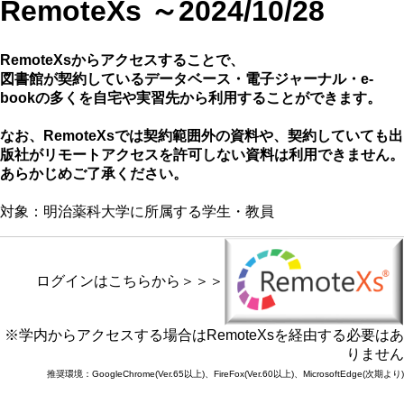
RemoteXs ～2024/10/28
RemoteXsからアクセスすることで、
図書館が契約しているデータベース・電子ジャーナル・e-
bookの多くを自宅や実習先から利用することができます。
なお、RemoteXsでは契約範囲外の資料や、契約していても出
版社がリモートアクセスを許可しない資料は利用できません。
あらかじめご了承ください。
対象：明治薬科大学に所属する学生・教員
ログインはこちらから＞＞＞
※学内からアクセスする場合はRemoteXsを経由する必要はあ
りません
推奨環境：GoogleChrome(Ver.65以上)、FireFox(Ver.60以上)、MicrosoftEdge(次期より)​