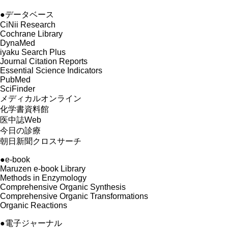
●データベース
CiNii Research
Cochrane Library
DynaMed
iyaku Search Plus
Journal Citation Reports
Essential Science Indicators
PubMed
SciFinder
メディカルオンライン
化学書資料館
医中誌Web
今日の診療
朝日新聞クロスサーチ
●e-book
Maruzen e-book Library
Methods in Enzymology
Comprehensive Organic Synthesis
Comprehensive Organic Transformations
Organic Reactions
●電子ジャーナル