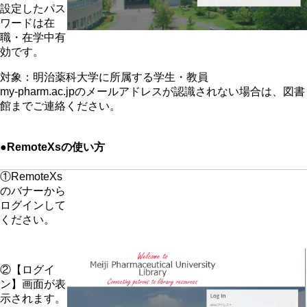
設定したパス
ワードは在
職・在学中有
効です。
対象：明治薬科大学に所属する学生・教員
my-pharm.ac.jpのメールアドレスが認識されない場合は、図書
館までご連絡ください。
●RemoteXsの使い方
①RemoteXs
のバナーから
ログインして
ください。
②【ログイ
ン】画面が表
示されます。