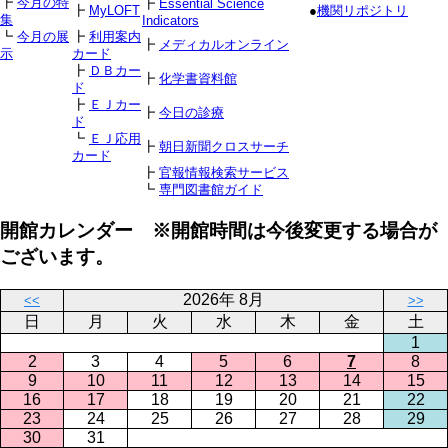
┣
今月の特
┣
Essential Science
┣
MyLOFT
●
機関リポジトリ
集
Indicators
┗
今月の展
┣
利用案内
┣
メディカルオンライン
示
カード
┣
ＤＢカー
┣
化学書資料館
ド
┣
ＥＪカー
┣
今日の診療
ド
┗
ＥＪ応用
┣
朝日新聞クロスサーチ
カード
┣
官報情報検索サービス
┗
専門図書館ガイド
開館カレンダー ※開館時間は今後変更する場合が
ございます。
2026年 8月
<<
>>
日
月
火
水
木
金
土
1
2
3
4
5
6
7
8
9
10
11
12
13
14
15
16
17
18
19
20
21
22
23
24
25
26
27
28
29
30
31