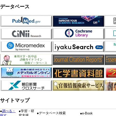
データベース
サイトマップ
●
調べる・
●学習・研
●データベース検索
●e-Book
探す
究支援