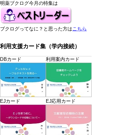
明薬ブクログ今月の特集は
ブクログってなに？と思った方は
こちら
利用支援カード集（学内接続）
DBカード
利用案内カード
EJカード
EJ応用カード