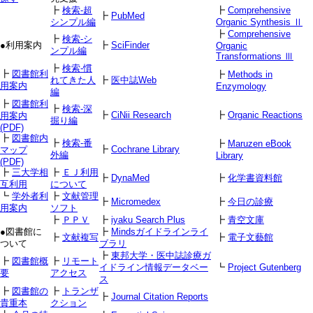
┣
検索-超
┣
Comprehensive
┣
PubMed
シンプル編
Organic Synthesis Ⅱ
┣
Comprehensive
┣
検索-シ
●利用案内
┣
SciFinder
Organic
ンプル編
Transformations Ⅲ
┣
検索-慣
┣
図書館利
┣
Methods in
れてきた人
┣
医中誌Web
用案内
Enzymology
編
┣
図書館利
┣
検索-深
┣
CiNii Research
┣
Organic Reactions
用案内
掘り編
(PDF)
┣
図書館内
┣
検索-番
┣
Maruzen eBook
┣
Cochrane Library
マップ
外編
Library
(PDF)
┣
三大学相
┣
ＥＪ利用
┣
DynaMed
┣
化学書資料館
互利用
について
┗
学外者利
┣
文献管理
┣
Micromedex
┣
今日の診療
用案内
ソフト
┣
ＰＰＶ
┣
iyaku Search Plus
┣
青空文庫
●図書館に
┣
Mindsガイドラインライ
┣
文献複写
┣
電子文藝館
ついて
ブラリ
┣
東邦大学・医中誌診療ガ
┣
図書館概
┣
リモート
イドライン情報データベー
┗
Project Gutenberg
要
アクセス
ス
┣
図書館の
┣
トランザ
┣
Journal Citation Reports
貴重本
クション