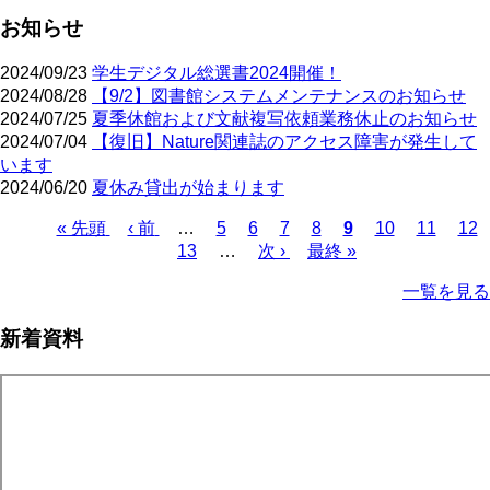
お知らせ
2024/09/23
学生デジタル総選書2024開催！
2024/08/28
【9/2】図書館システムメンテナンスのお知らせ
2024/07/25
夏季休館および文献複写依頼業務休止のお知らせ
2024/07/04
【復旧】Nature関連誌のアクセス障害が発生して
います
2024/06/20
夏休み貸出が始まります
先
« 先頭
前
‹ 前
…
ペ
5
ペ
6
ペ
7
ペ
8
カ
9
ペ
10
ペ
11
ペ
12
頭
ペ
ペ
13
ー
…
ー
次
次 ›
ー
最
最終 »
ー
レ
ー
ー
ー
ペ
ペ
ー
ー
ジ
ジ
ペ
ジ
終
ジ
ン
ジ
ジ
ジ
ー
一覧を見る
ー
ジ
ジ
ー
ペ
ト
ジ
ジ
ジ
ー
ペ
送
新着資料
ジ
ー
り
ジ