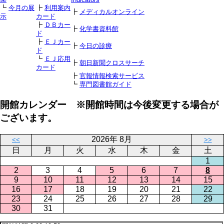
┗
今月の展
┣
利用案内
┣
メディカルオンライン
示
カード
┣
ＤＢカー
┣
化学書資料館
ド
┣
ＥＪカー
┣
今日の診療
ド
┗
ＥＪ応用
┣
朝日新聞クロスサーチ
カード
┣
官報情報検索サービス
┗
専門図書館ガイド
開館カレンダー ※開館時間は今後変更する場合が
ございます。
2026年 8月
<<
>>
日
月
火
水
木
金
土
1
2
3
4
5
6
7
8
9
10
11
12
13
14
15
16
17
18
19
20
21
22
23
24
25
26
27
28
29
30
31