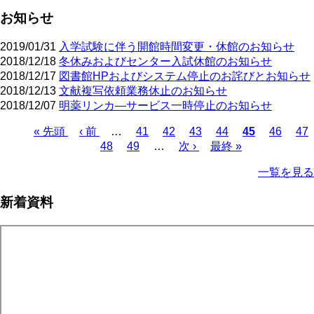
お知らせ
2019/01/31
入学試験に伴う開館時間変更・休館のお知らせ
2018/12/18
冬休みおよびセンター入試休館のお知らせ
2018/12/17
図書館HPおよびシステム停止のお詫びとお知らせ
2018/12/13
文献複写依頼業務休止のお知らせ
2018/12/07
明薬リンカ―サービス一時停止のお知らせ
先
« 先頭
前
‹ 前
…
ペ
41
ペ
42
ペ
43
ペ
44
カ
45
ペ
46
ペ
47
頭
ペ
ペ
48
ペ
49
ー
…
ー
次
次 ›
ー
最
最終 »
ー
レ
ー
ー
ペ
ペ
ー
ー
ー
ジ
ジ
ペ
ジ
終
ジ
ン
ジ
ジ
ー
一覧を見る
ー
ジ
ジ
ジ
ー
ペ
ト
ジ
ジ
ジ
ー
ペ
送
新着資料
ジ
ー
り
ジ