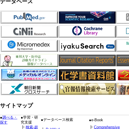
データベース
サイトマップ
●
調べる・
●学習・研
●データベース検索
●e-Book
探す
究支援
┣
検索-超
┣
Comprehensive