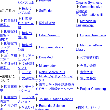
┣
PubMed
シンプル編
Organic Synthesis Ⅱ
┣
Comprehensive
┣
検索-シ
●利用案内
┣
SciFinder
Organic
ンプル編
Transformations Ⅲ
┣
検索-慣
┣
図書館利
┣
Methods in
れてきた人
┣
医中誌Web
用案内
Enzymology
編
┣
図書館利
┣
検索-深
┣
CiNii Research
┣
Organic Reactions
用案内
掘り編
(PDF)
┣
図書館内
┣
検索-番
┣
Maruzen eBook
┣
Cochrane Library
マップ
外編
Library
(PDF)
┣
三大学相
┣
ＥＪ利用
┣
DynaMed
┣
化学書資料館
互利用
について
┗
学外者利
┣
文献管理
┣
Micromedex
┣
今日の診療
用案内
ソフト
┣
ＰＰＶ
┣
iyaku Search Plus
┣
青空文庫
●図書館に
┣
Mindsガイドラインライ
┣
文献複写
┣
電子文藝館
ついて
ブラリ
┣
東邦大学・医中誌診療ガ
┣
図書館概
┣
リモート
イドライン情報データベー
┗
Project Gutenberg
要
アクセス
ス
┣
図書館の
┣
トランザ
┣
Journal Citation Reports
貴重本
クション
┣
今月の特
┣
Essential Science
┣
MyLOFT
●
機関リポジトリ
集
Indicators