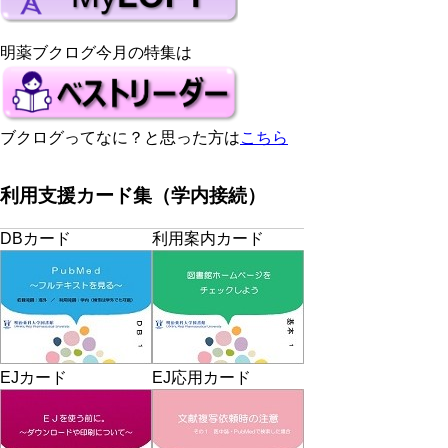
明薬ブクログ今月の特集は
ブクログってなに？と思った方は
こちら
利用支援カード集（学内接続）
DBカード
利用案内カード
EJカード
EJ応用カード