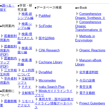
●
調べる・
●学習・研
●データベース検索
●e-Book
探す
究支援
┣
検索-超
┣
Comprehensive
┣
PubMed
シンプル編
Organic Synthesis Ⅱ
┣
Comprehensive
┣
検索-シ
●利用案内
┣
SciFinder
Organic
ンプル編
Transformations Ⅲ
┣
検索-慣
┣
図書館利
┣
Methods in
れてきた人
┣
医中誌Web
用案内
Enzymology
編
┣
図書館利
┣
検索-深
┣
CiNii Research
┣
Organic Reactions
用案内
掘り編
(PDF)
┣
図書館内
┣
検索-番
┣
Maruzen eBook
┣
Cochrane Library
マップ
外編
Library
(PDF)
┣
三大学相
┣
ＥＪ利用
┣
DynaMed
┣
化学書資料館
互利用
について
┗
学外者利
┣
文献管理
┣
Micromedex
┣
今日の診療
用案内
ソフト
┣
ＰＰＶ
┣
iyaku Search Plus
┣
青空文庫
●図書館に
┣
Mindsガイドラインライ
┣
文献複写
┣
電子文藝館
ついて
ブラリ
┣
東邦大学・医中誌診療ガ
┣
図書館概
┣
リモート
イドライン情報データベー
┗
Project Gutenberg
要
アクセス
ス