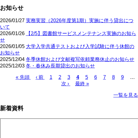
お知らせ
2026/01/27
実務実習（2026年度第1期）実施に伴う貸出につ
いて
2026/01/26
【2/5】図書館サービスメンテナンス実施のお知ら
せ
2026/01/05
大学入学共通テストおよび入学試験に伴う休館の
お知らせ
2025/12/04
冬季休館および文献複写依頼業務休止のお知らせ
2025/12/03
冬・春休み長期貸出のお知らせ
先
« 先頭
前
‹ 前
ペ
1
ペ
2
ペ
3
カ
4
ペ
5
ペ
6
ペ
7
ペ
8
ペ
9
…
頭
ペ
ー
ー
次
次 ›
ー
最
最終 »
レ
ー
ー
ー
ー
ー
ペ
ペ
ー
ジ
ジ
ペ
ジ
終
ン
ジ
ジ
ジ
ジ
ジ
ー
一覧を見る
ー
ジ
ー
ペ
ト
ジ
ジ
ジ
ー
ペ
送
新着資料
ジ
ー
り
ジ