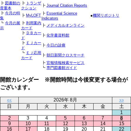
┣
図書館の
┣
トランザ
┣
Journal Citation Reports
貴重本
クション
┣
今月の特
┣
Essential Science
┣
MyLOFT
●
機関リポジトリ
集
Indicators
┗
今月の展
┣
利用案内
┣
メディカルオンライン
示
カード
┣
ＤＢカー
┣
化学書資料館
ド
┣
ＥＪカー
┣
今日の診療
ド
┗
ＥＪ応用
┣
朝日新聞クロスサーチ
カード
┣
官報情報検索サービス
┗
専門図書館ガイド
開館カレンダー ※開館時間は今後変更する場合が
ございます。
2026年 8月
<<
>>
日
月
火
水
木
金
土
1
2
3
4
5
6
7
8
9
10
11
12
13
14
15
16
17
18
19
20
21
22