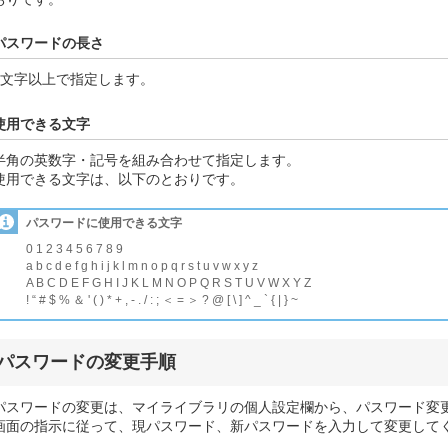
パスワードの長さ
6文字以上で指定します。
使用できる文字
半角の英数字・記号を組み合わせて指定します。
使用できる文字は、以下のとおりです。
パスワードに使用できる文字
0 1 2 3 4 5 6 7 8 9
a b c d e f g h i j k l m n o p q r s t u v w x y z
A B C D E F G H I J K L M N O P Q R S T U V W X Y Z
! “ # $ % ＆ ' ( ) * + , - . / : ; ＜ = ＞ ? @ [ \ ] ^ _ ` { | } ~
パスワードの変更手順
パスワードの変更は、マイライブラリの個人設定欄から、パスワード変
画面の指示に従って、現パスワード、新パスワードを入力して変更して