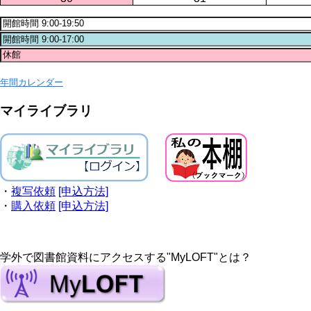
年間カレンダー
マイライブラリ
・
複写依頼
[申込方法]
・
購入依頼
[申込方法]
学外で図書館資料にアクセスする"MyLOFT"とは？