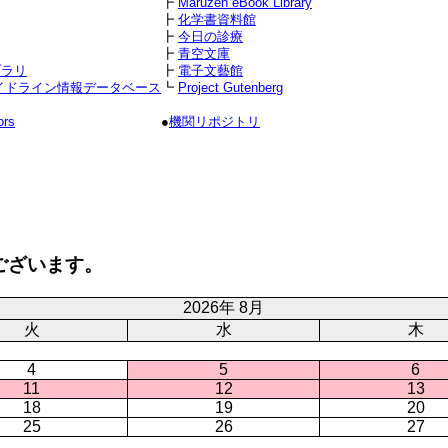
┣
Maruzen eBook Library
┣
化学書資料館
┣
今日の診療
┣
青空文庫
ブラリ
┣
電子文藝館
イドライン情報データベース
┗
Project Gutenberg
ors
●
機関リポジトリ
ございます。
2026年 8月
火
水
木
4
5
6
11
12
13
18
19
20
25
26
27