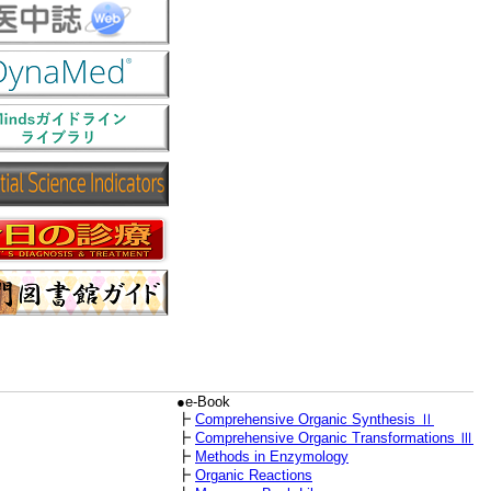
●e-Book
┣
Comprehensive Organic Synthesis Ⅱ
┣
Comprehensive Organic Transformations Ⅲ
┣
Methods in Enzymology
┣
Organic Reactions