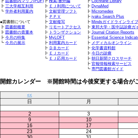
┣
図書館内マップ(PDF)
┣
検索-番外編
┣
Cochrane Library
┣
三大学相互利用
┣
ＥＪ利用について
┣
DynaMed
┗
学外者利用案内
┣
文献管理ソフト
┣
Micromedex
┣
ＰＰＶ
┣
iyaku Search Plus
●図書館について
┣
文献複写
┣
Mindsガイドラインライ
┣
図書館概要
┣
リモートアクセス
┣
東邦大学・医中誌診療ガ
┣
図書館の貴重本
┣
トランザクション
┣
Journal Citation Reports
┣
今月の特集
┣
MyLOFT
┣
Essential Science Indicat
┗
今月の展示
┣
利用案内カード
┣
メディカルオンライン
┣
ＤＢカード
┣
化学書資料館
┣
ＥＪカード
┣
今日の診療
┗
ＥＪ応用カード
┣
朝日新聞クロスサーチ
┣
官報情報検索サービス
┗
専門図書館ガイド
開館カレンダー ※開館時間は今後変更する場合が
<<
日
月
2
3
9
10
16
17
23
24
30
31