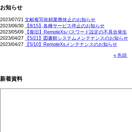
お知らせ
2023/07/21
文献複写依頼業務休止のお知らせ
2023/06/30
【8/15】各種サービス停止のお知らせ
2023/05/09
【復旧】RemoteXsパスワード設定の不具合発生
2023/04/27
【5/21】図書館システムメンテナンスのお知らせ
2023/04/27
【5/10】RemoteXsメンテナンスのお知らせ
先
« 先頭
頭
ペ
ペ
ー
ー
ジ
新着資料
ジ
送
り