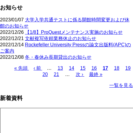
お知らせ
2023/01/07
大学入学共通テストに係る開館時間変更および休
館のお知らせ
2022/12/26
【1/8】ProQuestメンテナンス実施のお知らせ
2022/12/21
文献複写依頼業務休止のお知らせ
2022/12/14
Rockefeller University Pressの論文出版料(APC)の
ご案内
2022/12/08
冬・春休み長期貸出のお知らせ
先
« 先頭
前
‹ 前
…
ペ
13
ペ
14
ペ
15
ペ
16
カ
17
ペ
18
ペ
19
頭
ペ
ペ
20
ペ
21
ー
…
ー
次
次 ›
ー
最
最終 »
ー
レ
ー
ー
ペ
ペ
ー
ー
ー
ジ
ジ
ペ
ジ
終
ジ
ン
ジ
ジ
ー
一覧を見る
ー
ジ
ジ
ジ
ー
ペ
ト
ジ
ジ
ジ
ー
ペ
送
新着資料
ジ
ー
り
ジ