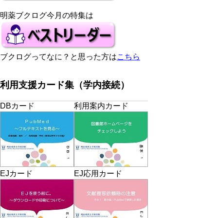
明薬ブクログ今月の特集は
ブクログってなに？と思った方は
こちら
利用支援カード集（学内接続）
DBカード
利用案内カード
EJカード
EJ応用カード