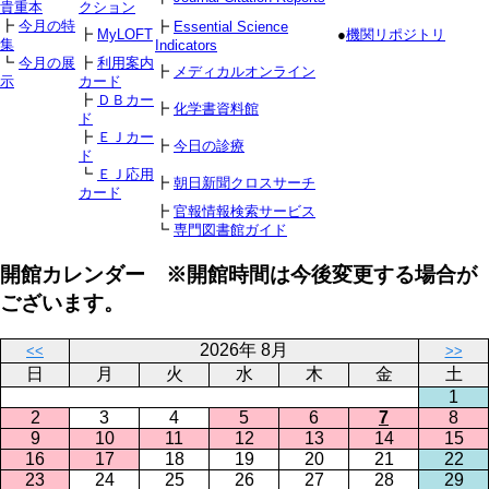
貴重本
クション
┣
今月の特
┣
Essential Science
┣
MyLOFT
●
機関リポジトリ
集
Indicators
┗
今月の展
┣
利用案内
┣
メディカルオンライン
示
カード
┣
ＤＢカー
┣
化学書資料館
ド
┣
ＥＪカー
┣
今日の診療
ド
┗
ＥＪ応用
┣
朝日新聞クロスサーチ
カード
┣
官報情報検索サービス
┗
専門図書館ガイド
開館カレンダー ※開館時間は今後変更する場合が
ございます。
2026年 8月
<<
>>
日
月
火
水
木
金
土
1
2
3
4
5
6
7
8
9
10
11
12
13
14
15
16
17
18
19
20
21
22
23
24
25
26
27
28
29