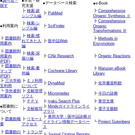
●
調べる・
●学習・研
●データベース検索
●e-Book
探す
究支援
┣
検索-超
┣
Comprehensive
┣
PubMed
シンプル編
Organic Synthesis Ⅱ
┣
Comprehensive
┣
検索-シ
●利用案内
┣
SciFinder
Organic
ンプル編
Transformations Ⅲ
┣
検索-慣
┣
図書館利
┣
Methods in
れてきた人
┣
医中誌Web
用案内
Enzymology
編
┣
図書館利
┣
検索-深
┣
CiNii Research
┣
Organic Reactions
用案内
掘り編
(PDF)
┣
図書館内
┣
検索-番
┣
Maruzen eBook
┣
Cochrane Library
マップ
外編
Library
(PDF)
┣
三大学相
┣
ＥＪ利用
┣
DynaMed
┣
化学書資料館
互利用
について
┗
学外者利
┣
文献管理
┣
Micromedex
┣
今日の診療
用案内
ソフト
┣
ＰＰＶ
┣
iyaku Search Plus
┣
青空文庫
●図書館に
┣
Mindsガイドラインライ
┣
文献複写
┣
電子文藝館
ついて
ブラリ
┣
東邦大学・医中誌診療ガ
┣
図書館概
┣
リモート
イドライン情報データベー
┗
Project Gutenberg
要
アクセス
ス
┣
図書館の
┣
トランザ
┣
Journal Citation Reports