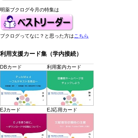
明薬ブクログ今月の特集は
ブクログってなに？と思った方は
こちら
利用支援カード集（学内接続）
DBカード
利用案内カード
EJカード
EJ応用カード