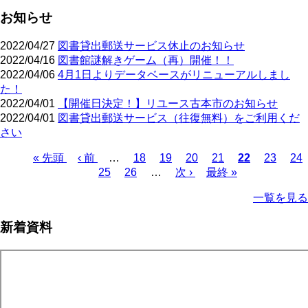
お知らせ
2022/04/27
図書貸出郵送サービス休止のお知らせ
2022/04/16
図書館謎解きゲーム（再）開催！！
2022/04/06
4月1日よりデータベースがリニューアルしまし
た！
2022/04/01
【開催日決定！】リユース古本市のお知らせ
2022/04/01
図書貸出郵送サービス（往復無料）をご利用くだ
さい
先
« 先頭
前
‹ 前
…
ペ
18
ペ
19
ペ
20
ペ
21
カ
22
ペ
23
ペ
24
頭
ペ
ペ
25
ペ
26
ー
…
ー
次
次 ›
ー
最
最終 »
ー
レ
ー
ー
ペ
ペ
ー
ー
ー
ジ
ジ
ペ
ジ
終
ジ
ン
ジ
ジ
ー
一覧を見る
ー
ジ
ジ
ジ
ー
ペ
ト
ジ
ジ
ジ
ー
ペ
送
新着資料
ジ
ー
り
ジ