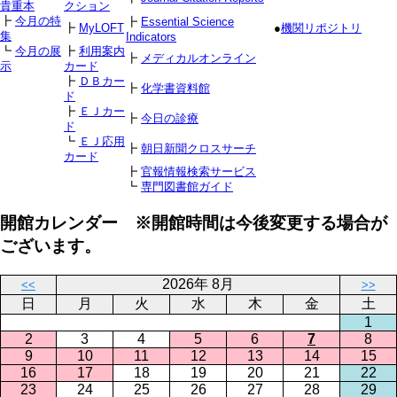
貴重本
クション
┣
今月の特
┣
Essential Science
┣
MyLOFT
●
機関リポジトリ
集
Indicators
┗
今月の展
┣
利用案内
┣
メディカルオンライン
示
カード
┣
ＤＢカー
┣
化学書資料館
ド
┣
ＥＪカー
┣
今日の診療
ド
┗
ＥＪ応用
┣
朝日新聞クロスサーチ
カード
┣
官報情報検索サービス
┗
専門図書館ガイド
開館カレンダー ※開館時間は今後変更する場合が
ございます。
2026年 8月
<<
>>
日
月
火
水
木
金
土
1
2
3
4
5
6
7
8
9
10
11
12
13
14
15
16
17
18
19
20
21
22
23
24
25
26
27
28
29